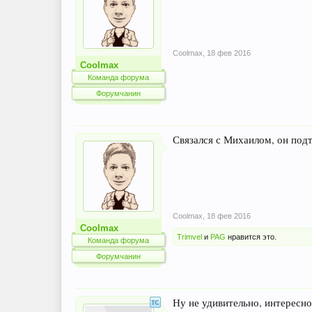
Coolmax
,
18 фев 2016
Coolmax
Команда форума
Форумчанин
Связался с Михаилом, он подт
Coolmax
,
18 фев 2016
Coolmax
Trimvel
и
PAG
нравится это.
Команда форума
Форумчанин
Ну не удивительно, интересно