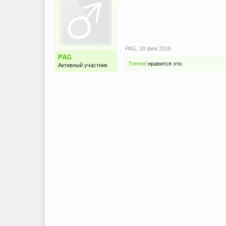
PAG
,
18 фев 2016
PAG
Trimvel
нравится это.
Активный участник