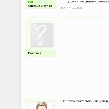
услуги, ни дополнительны
PAG
Активный участник
PAG
,
18 фев 2016
Реклама
Что примечательно - не увиде