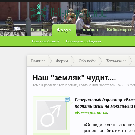
Главная
Галерея
Вебкамеры
Форум
Поиск сообщений
Последние сообщения
Главная
Форум
Обо всём
Технологии
Наш "земляк" чудит....
Тема в разделе "
Технологии
", создана пользователем
PAG
,
18 фе
Генеральный директор «Вы
поднять цены на мобильный 
«Коммерсантъ»
.
«Он видит один источник
рынок рос, безлимитные 