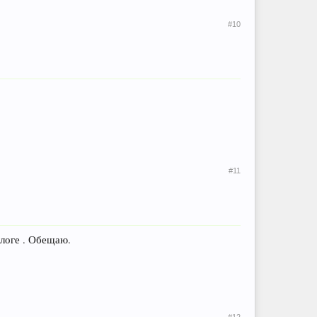
#10
#11
блоге . Обещаю.