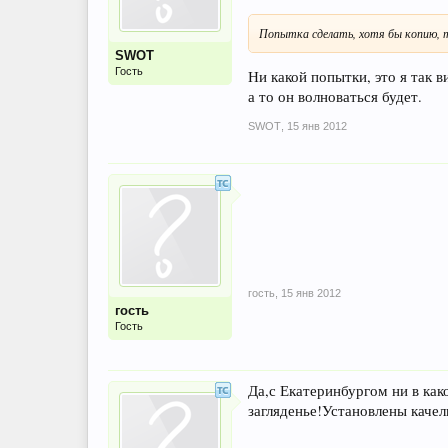
Попытка сделать, хотя бы копию, 
SWOT
Гость
Ни какой попытки, это я так в
а то он волноваться будет.
SWOT
,
15 янв 2012
гость
,
15 янв 2012
гость
Гость
Да,с Екатеринбургом ни в как
загляденье!Установлены качел