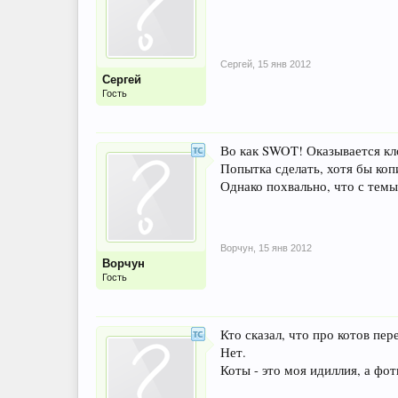
Сергей
,
15 янв 2012
Сергей
Гость
Во как SWOT! Оказывается кло
Попытка сделать, хотя бы копи
Однако похвально, что с темы 
Ворчун
,
15 янв 2012
Ворчун
Гость
Кто сказал, что про котов пер
Нет.
Коты - это моя идиллия, а фотк