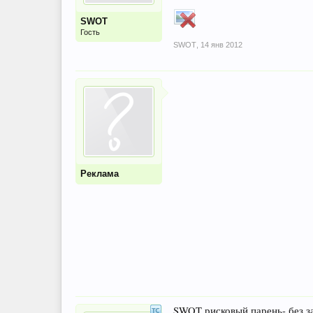
SWOT
Гость
SWOT
,
14 янв 2012
Реклама
SWOT рисковый парень- без за