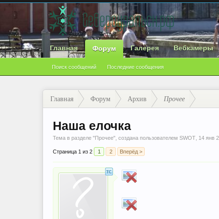
Главная
Галерея
Вебкамеры
Форум
Поиск сообщений
Последние сообщения
Главная
Форум
Архив
Прочее
Наша елочка
Тема в разделе "
Прочее
", создана пользователем
SWOT
,
14 янв 
Страница 1 из 2
1
2
Вперёд >