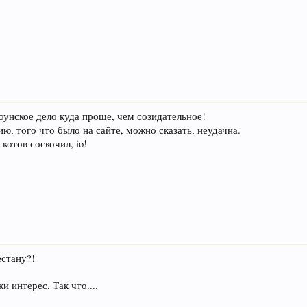
унское дело куда проще, чем созидательное!
ю, того что было на сайте, можно сказать, неудачна.
котов соскочил, io!
естану?!
и интерес. Так что....