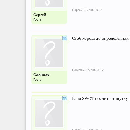
Сергей
,
15 янв 2012
Сергей
Гость
Стёб хорош до определённой
Coolmax
,
15 янв 2012
Coolmax
Гость
Если SWOT посчитает шутку за