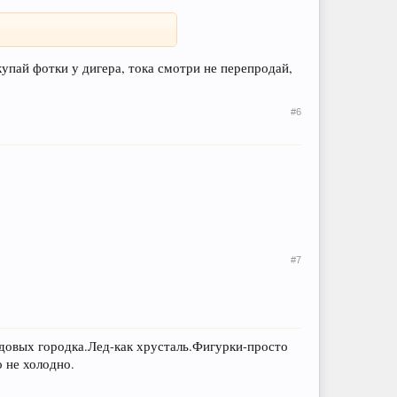
окупай фотки у дигера, тока смотри не перепродай,
#6
#7
ледовых городка.Лед-как хрусталь.Фигурки-просто
 не холодно.