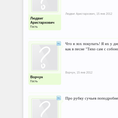
Людвиг Аристархович
,
15 янв 2012
Людвиг
Аристархович
Гость
Что я лох покупать! Я их у ди
как в песне "Тихо сам с собою.
Ворчун
,
15 янв 2012
Ворчун
Гость
Про рубку сучьев поподробней