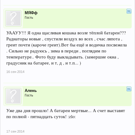
МЯФф
Гость
УААУУ!!! Я одна щасливая кошака возле тёплой батареи???
Радиаторы новые , спустили воздух во всех , счас ляпота ,
греит почти (кароче греит).Вот бы ещё и водичка посвежела
. Сильно не радуюсь , зима в переди , поглядим по
температуре.. Фото буду выкладывать. (замершие окна ,
градусник на батарее, и т, д , и т.п... )
16 сен 2014
Алень
Гость
Уже два дня прошло! А батареи мертвые... А счет выставят
по полной - пятнадцать суток! :zlo:
17 сен 2014