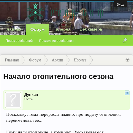
Вход
Главная
Галерея
Вебкамеры
Форум
Поиск сообщений
Последние сообщения
Главная
Форум
Архив
Прочее
Начало отопительного сезона
Дункан
Гость
Поскольку, тема переросла плавно, про подачу отопления,
переименовал ее....
Кому дали отопление, а кому нет. Высказываемся.......