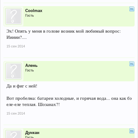
Coolmax
Гость
Эх! Опять у меня в голове возник мой любимый вопрос:
Иииии?....
15 сен 2014
Алень
Гость
Да и фиг с ней!
Вот пробелма: батареи холодные, и горячая вода... она как бэ
еле-еле теплая. Шозанах?!
15 сен 2014
Дункан
Гость