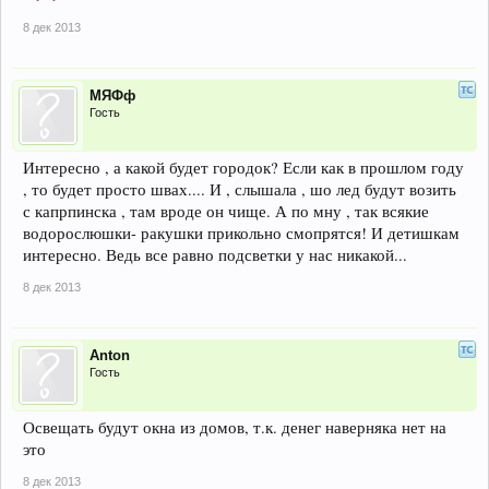
8 дек 2013
МЯФф
Гость
Интересно , а какой будет городок? Если как в прошлом году
, то будет просто швах.... И , слышала , шо лед будут возить
с капрпинска , там вроде он чище. А по мну , так всякие
водорослюшки- ракушки прикольно смопрятся! И детишкам
интересно. Ведь все равно подсветки у нас никакой...
8 дек 2013
Anton
Гость
Освещать будут окна из домов, т.к. денег наверняка нет на
это
8 дек 2013