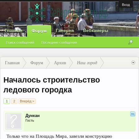
Вход
Главная
Галерея
Вебкамеры
Форум
Поиск сообщений
Последние сообщения
Главная
Форум
Архив
Наш город
Началось строительство
ледового городка
1
2
Вперёд >
Дункан
Гость
Только что на Площадь Мира, завезли конструкцию