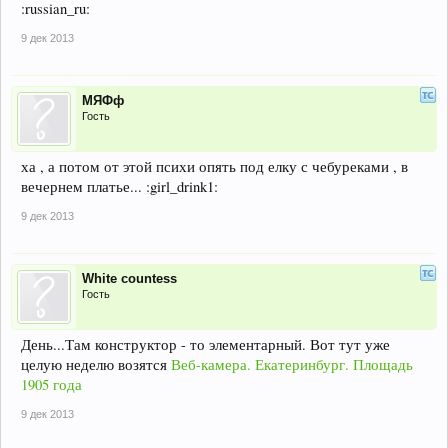
:russian_ru:
9 дек 2013
МЯФф
Гость
ха , а потом от этой психи опять под елку с чебуреками , в
вечернем платье... :girl_drink1:
9 дек 2013
White countess
Гость
День...Там конструктор - то элементарный. Вот тут уже
целую неделю возятся
Веб-камера. Екатеринбург. Площадь
1905 года
9 дек 2013