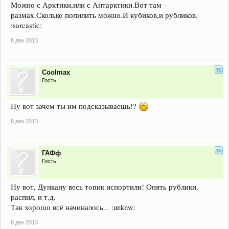
Можно с Арктики,или с Антарктики.Вот там -
размах.Сколько попилить можно.И кубиков,и рубликов.
:sarcastic:
8 дек 2013
Coolmax
Гость
Ну вот зачем ты им подсказываешь!?
8 дек 2013
ГАФф
Гость
Ну вот, Дункану весь топик испортили! Опять рублики,
распил, и т.д.
Так хорошо всё начиналось... :unknw:
8 дек 2013