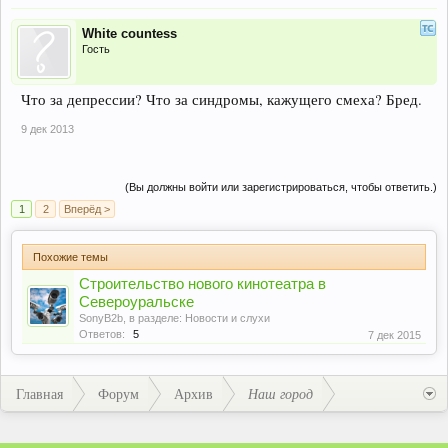
White countess
Гость
Что за депрессии? Что за синдромы, кажущего смеха? Бред.
9 дек 2013
(Вы должны войти или зарегистрироваться, чтобы ответить.)
1
2
Вперёд >
Похожие темы
Строительство нового кинотеатра в
Североуральске
SonyB2b
, в разделе:
Новости и слухи
Ответов:
5
7 дек 2015
Главная
Форум
Архив
Наш город