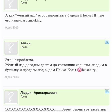
Гость
А как "желтый лед" отсортировывать будешь?После НГ там
его навалом . :mosking:
9 дек 2013
Алень
Гость
Это не проблема.
Желтый лед доводим дегтем до состояния черноты, пердим в
бутылку и продаем под видом Психо-Колы
leasantry:
9 дек 2013
Людвиг Аристархович
Гость
ЭЭЭЭЭЭЭЭЭЭХХХХХХХХХ.......Зачем рецептуру засветил?