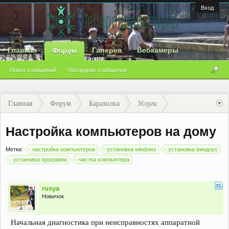
Вход
Главная
Галерея
Вебкамеры
Форум
Поиск сообщений
Последние сообщения
Главная
Форум
Барахолка
Услуги
Настройка компьютеров на дому
Метки:
настройка компьютеров
установка windows
установка виндоус
установка программ
чистка компьютера
rusya
Новичок
Начальная диагностика при неисправностях аппаратной