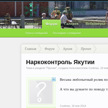
Главная
Галерея
Вебкамеры
Форум
Поиск сообщений
Последние сообщения
Главная
Форум
Архив
Прочее
Наркоконтроль Якутии
Тема в разделе "
Прочее
", создана пользователем
Coolmax
,
18 ян
Весьма любопытный ролик поп
А что вы думаете по поводу 
Coolmax
,
18 янв 2014