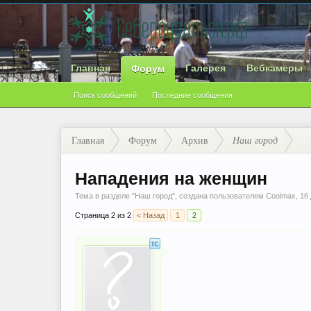
Главная
Галерея
Вебкамеры
Форум
Поиск сообщений
Последние сообщения
Главная
Форум
Архив
Наш город
Нападения на женщин
Тема в разделе "
Наш город
", создана пользователем
Coolmax
,
16
Страница 2 из 2
< Назад
1
2