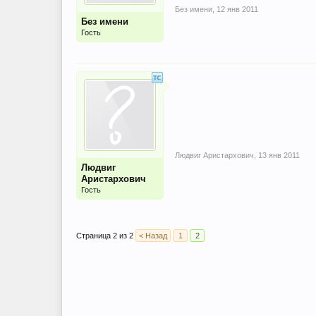
Без имени
,
12 янв 2011
Без имени
Гость
Людвиг Аристархович
,
13 янв 2011
Людвиг
Аристархович
Гость
Страница 2 из 2
< Назад
1
2