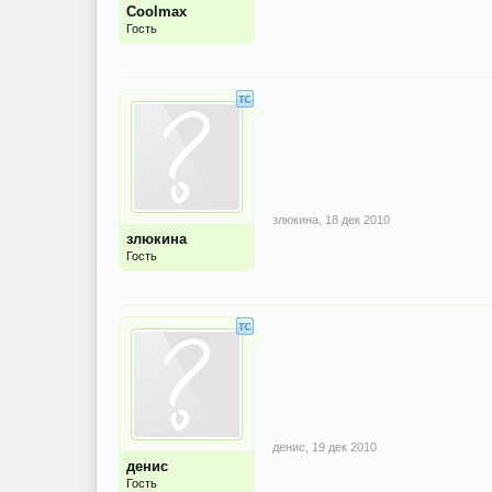
Coolmax
Гость
злюкина
,
18 дек 2010
злюкина
Гость
денис
,
19 дек 2010
денис
Гость