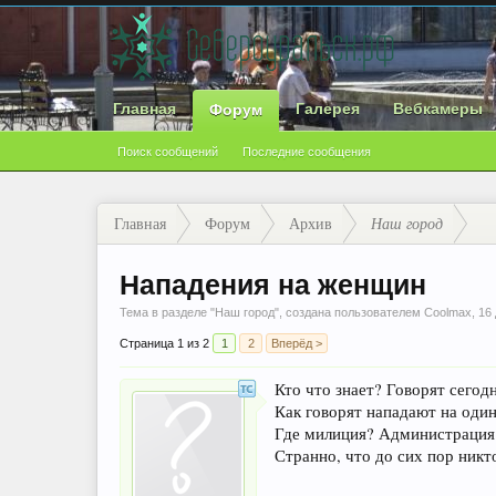
Главная
Галерея
Вебкамеры
Форум
Поиск сообщений
Последние сообщения
Главная
Форум
Архив
Наш город
Нападения на женщин
Тема в разделе "
Наш город
", создана пользователем
Coolmax
,
16
Страница 1 из 2
1
2
Вперёд >
Кто что знает? Говорят сегод
Как говорят нападают на оди
Где милиция? Администрация
Странно, что до сих пор никто