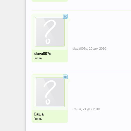
slava007s
,
20 дек 2010
slava007s
Гость
Саша
,
21 дек 2010
Саша
Гость