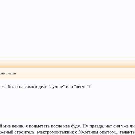
оно и есть
к же было на самом деле "лучше" или "легче"?
й мне веник, я подметать после нее буду. Ну правда, нет сил уже чи
уженый строитель, электромонтажник с 30-летним опытом... таланты