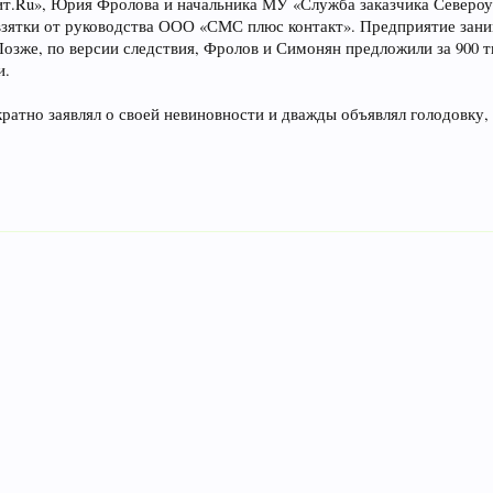
т.Ru», Юрия Фролова и начальника МУ «Служба заказчика Североу
взятки от руководства ООО «СМС плюс контакт». Предприятие зани
 Позже, по версии следствия, Фролов и Симонян предложили за 900
и.
ратно заявлял о своей невиновности и дважды объявлял голодовку,