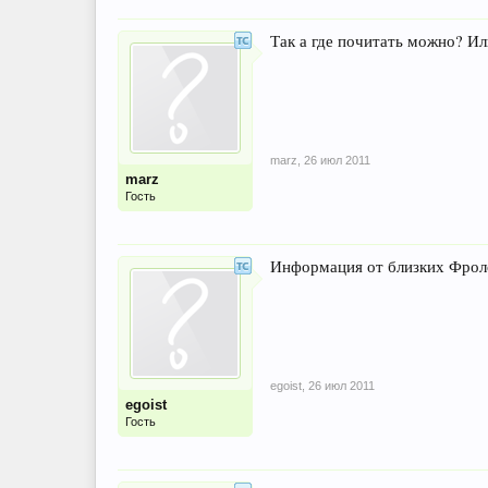
Так а где почитать можно? Ил
marz
,
26 июл 2011
marz
Гость
Информация от близких Фролов
egoist
,
26 июл 2011
egoist
Гость