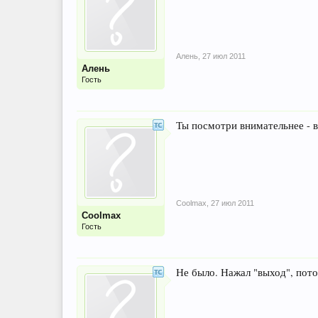
Алень
,
27 июл 2011
Алень
Гость
Ты посмотри внимательнее - в
Coolmax
,
27 июл 2011
Coolmax
Гость
Не было. Нажал "выход", пото