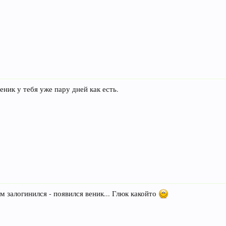
еник у тебя уже пару дней как есть.
м залогинился - появился веник... Глюк какойто