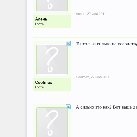
Алень
,
27 июл 2011
Алень
Гость
Ты только сильно не усердст
Coolmax
,
27 июл 2011
Coolmax
Гость
А сильно это как? Вот ваще да