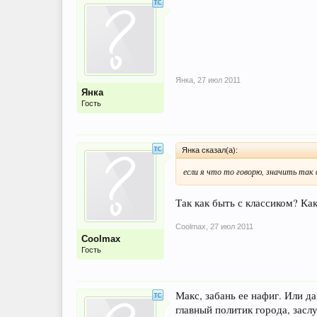
Янка
,
27 июл 2011
Янка
Гость
Янка сказал(а):
если я что то говорю, значить так 
Так как быть с классиком? Ка
Coolmax
,
27 июл 2011
Coolmax
Гость
Макс, забань ее нафиг. Или да
главный политик города, засл