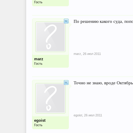
Гость
По решению какого суда, по
marz
,
26 июл 2011
marz
Гость
Точно не знаю, вроде Октябрьс
egoist
,
26 июл 2011
egoist
Гость