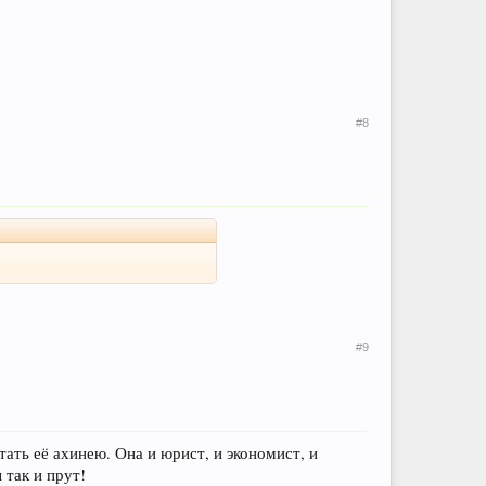
#8
#9
тать её ахинею. Она и юрист, и экономист, и
 так и прут!