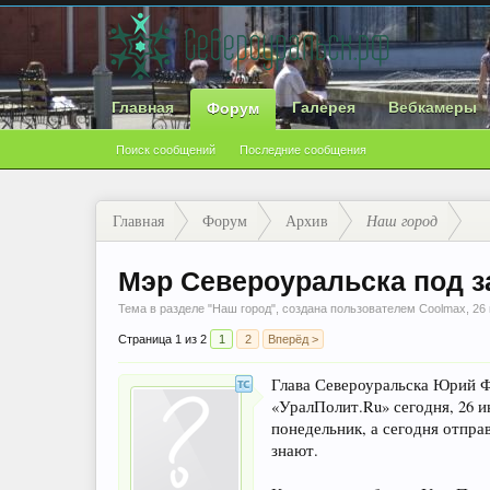
Главная
Галерея
Вебкамеры
Форум
Поиск сообщений
Последние сообщения
Главная
Форум
Архив
Наш город
Мэр Североуральска под з
Тема в разделе "
Наш город
", создана пользователем
Coolmax
,
26
Страница 1 из 2
1
2
Вперёд >
Глава Североуральска Юрий Ф
«УралПолит.Ru» сегодня, 26 и
понедельник, а сегодня отпра
знают.