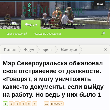
Вход
Главная
Галерея
Вебкамеры
Форум
Поиск сообщений
Последние сообщения
Главная
Форум
Архив
Наш город
Мэр Североуральска обжаловал
свое отстранение от должности.
«Говорят, я могу уничтожить
какие-то документы, если выйду
на работу. Но ведь у них было 1
1
2
3
4
5
6
→
11
Вперёд >