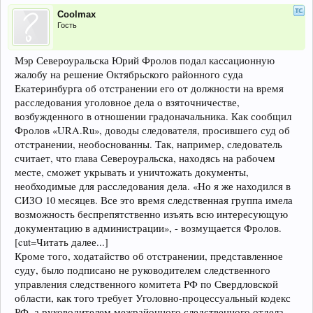
Coolmax
Гость
Мэр Североуральска Юрий Фролов подал кассационную
жалобу на решение Октябрьского районного суда
Екатеринбурга об отстранении его от должности на время
расследования уголовное дела о взяточничестве,
возбужденного в отношении градоначальника. Как сообщил
Фролов «URA.Ru», доводы следователя, просившего суд об
отстранении, необоснованны. Так, например, следователь
считает, что глава Североуральска, находясь на рабочем
месте, сможет укрывать и уничтожать документы,
необходимые для расследования дела. «Но я же находился в
СИЗО 10 месяцев. Все это время следственная группа имела
возможность беспрепятственно изъять всю интересующую
документацию в администрации», - возмущается Фролов.
[cut=Читать далее...]
Кроме того, ходатайство об отстранении, представленное
суду, было подписано не руководителем следственного
управления следственного комитета РФ по Свердловской
области, как того требует Уголовно-процессуальный кодекс
РФ, а руководителем межрайонного следственного отдела