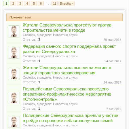
1
2
3
4
5
6
→
11
Вперёд >
Похожие темы
Жители Североуральска протестуют против
строительства мечети в городе
Coolmax
, в разделе:
Новости и слухи
Ответов:
3
28 мар 2018
Федерация санного спорта поддержала проект
развития Североуральска
Coolmax
, в разделе:
Новости и слухи
Ответов:
4
24 окт 2017
Жители Североуральска вышли на митинг в
защиту городского здравоохранения
Coolmax
, в разделе:
Новости и слухи
Ответов:
3
24 мар 2017
Полицейскими Североуральска проведено
оперативно-профилактическое мероприятие
«Стоп-контроль»
Coolmax
, в разделе:
Новости и слухи
Ответов:
1
7 окт 2015
Полицейские Североуральска приняли участие
в рейде по проверке неблагополучных семей
Coolmax
, в разделе:
Новости и слухи