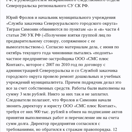
Североуральска регионального СУ СК РФ.
Юрий Фролов и начальник муниципального учреждения
«Служба заказчика Североуральского городского округа»
Тигран Симонян обвиняются по пунктам «а» и «в» части 4
статьи 290 УК РФ («Получение взятки группой лиц по
предварительному сговору, сопряженное с ее
вымогательством»). Согласно материалам дела, с июня по
октябрь текущего года чиновники пытались «подоить»
частное предприятие-застройщика ООО «СМС плюс
Контакт», которое с 2007 по 2010 год по договору с
администрацией Североуральска и со Службой заказчика
городского округа провело ремонт дошкольных и учебных
учреждений муниципалитета. Причем подрядчик делал это
все за счет собственных средств. Работы были выполнены на
сумму 3 млн рублей. Никто за них так и не заплатил.
Следователи полагают, что Фролов и Симонян начали
звонить директору и юристу ООО «СМС плюс Контакт»,
требуя от них 900 тыс. рублей в обмен на подписание актов
принятия выполненных работ и перечисление им на счета
сумм долга. Директор предприятия согласился с
требованиями, но обратился к стражам правопорядка. 12