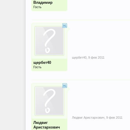
Владимир
Гость
щербет40
,
9 фев 2011
щербет40
Гость
Людвиг Аристархович
,
9 фев 2011
Людвиг
Аристархович