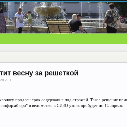
тит весну за решеткой
фев 2011
.
олову продлен срок содержания под стражей. Такое решение прин
линформбюро" в ведомстве, в СИЗО узник пробудет до 12 апреля.