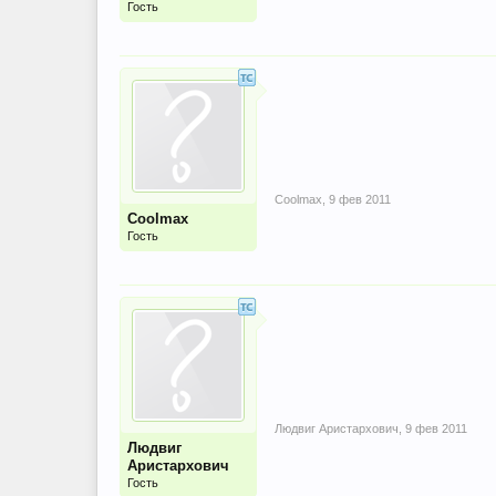
Гость
Coolmax
,
9 фев 2011
Coolmax
Гость
Людвиг Аристархович
,
9 фев 2011
Людвиг
Аристархович
Гость