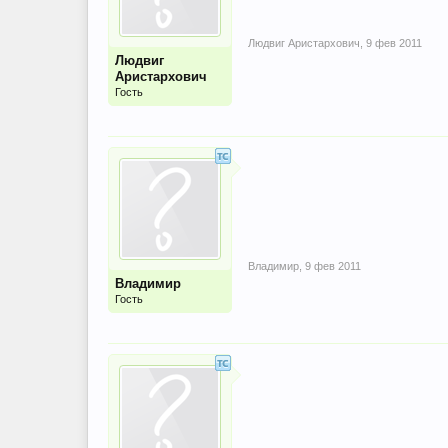
Людвиг Аристархович
,
9 фев 2011
Людвиг
Аристархович
Гость
Владимир
,
9 фев 2011
Владимир
Гость