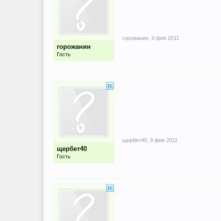
горожанин
,
9 фев 2011
горожанин
Гость
щербет40
,
9 фев 2011
щербет40
Гость