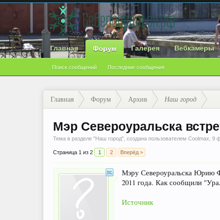
Главная
Галерея
Вебкамеры
Форум
Поиск сообщений
Последние сообщения
Главная
Форум
Архив
Наш город
Мэр Североуральска встре
Тема в разделе "
Наш город
", создана пользователем
Coolmax
,
9 
Страница 1 из 2
1
2
Вперёд >
Мэру Североуральска Юрию Фр
2011 года. Как сообщили "Ура
Источник