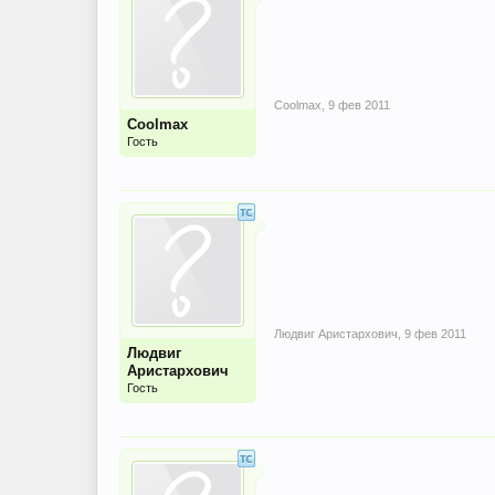
Coolmax
,
9 фев 2011
Coolmax
Гость
Людвиг Аристархович
,
9 фев 2011
Людвиг
Аристархович
Гость