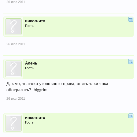
26 июл 2011
инкогнито
Гость
26 июл 2011
Алень
Гость
Дак чо, знатоки уголовного права, опять таки янка
обосралась? :biggrin:
26 июл 2011
инкогнито
Гость