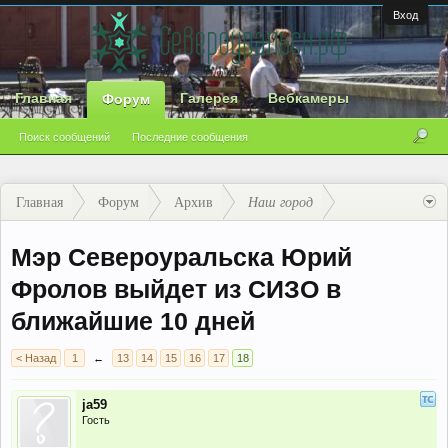
Вход
Главная
Галерея
Вебкамеры
Форум
Поиск сообщений
Последние сообщения
Главная
Форум
Архив
Наш город
Мэр Североуральска Юрий
Фролов выйдет из СИЗО в
ближайшие 10 дней
< Назад
1
←
13
14
15
16
17
18
ja59
Гость