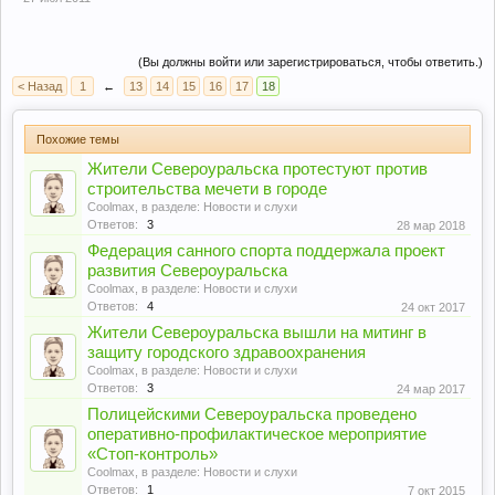
(Вы должны войти или зарегистрироваться, чтобы ответить.)
< Назад
1
←
13
14
15
16
17
18
Похожие темы
Жители Североуральска протестуют против
строительства мечети в городе
Coolmax
, в разделе:
Новости и слухи
Ответов:
3
28 мар 2018
Федерация санного спорта поддержала проект
развития Североуральска
Coolmax
, в разделе:
Новости и слухи
Ответов:
4
24 окт 2017
Жители Североуральска вышли на митинг в
защиту городского здравоохранения
Coolmax
, в разделе:
Новости и слухи
Ответов:
3
24 мар 2017
Полицейскими Североуральска проведено
оперативно-профилактическое мероприятие
«Стоп-контроль»
Coolmax
, в разделе:
Новости и слухи
Ответов:
1
7 окт 2015