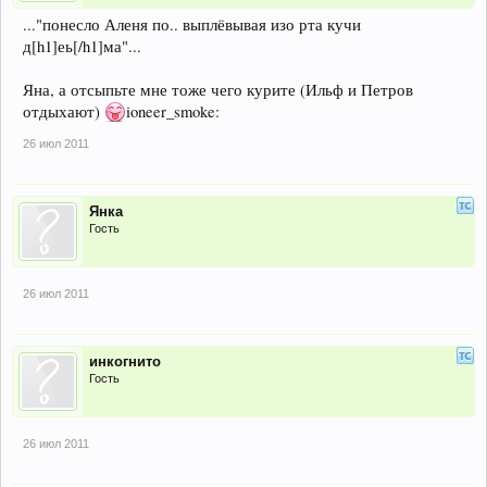
..."понесло Аленя по.. выплёвывая изо рта кучи
д[h1]еь[/h1]ма"...
Яна, а отсыпьте мне тоже чего курите (Ильф и Петров
отдыхают)
ioneer_smoke:
26 июл 2011
Янка
Гость
26 июл 2011
инкогнито
Гость
26 июл 2011