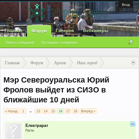
Вход
Главная
Галерея
Вебкамеры
Форум
Поиск сообщений
Последние сообщения
Главная
Форум
Архив
Наш город
Мэр Североуральска Юрий
Фролов выйдет из СИЗО в
ближайшие 10 дней
< Назад
1
←
13
14
15
16
17
18
Вперёд >
Електрарат
Гость