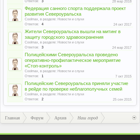
Ответов:
3
28 мар 2018
Федерация санного спорта поддержала проект
развития Североуральска
Coolmax
, в разделе:
Новости и слухи
Ответов:
4
24 окт 2017
Жители Североуральска вышли на митинг в
защиту городского здравоохранения
Coolmax
, в разделе:
Новости и слухи
Ответов:
3
24 мар 2017
Полицейскими Североуральска проведено
оперативно-профилактическое мероприятие
«Стоп-контроль»
Coolmax
, в разделе:
Новости и слухи
Ответов:
1
7 окт 2015
Полицейские Североуральска приняли участие
в рейде по проверке неблагополучных семей
Coolmax
, в разделе:
Новости и слухи
Ответов:
2
25 сен 2015
Главная
Форум
Архив
Наш город