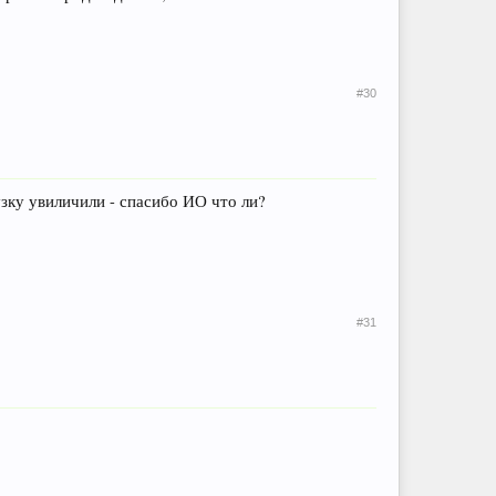
#30
узку увиличили - спасибо ИО что ли?
#31