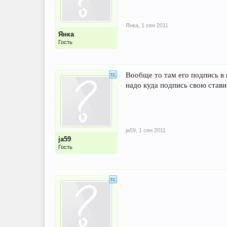
Янка
,
1 сен 2011
Янка
Гость
Вообще то там его подпись в к
надо куда подпись свою стави
ja59
,
1 сен 2011
ja59
Гость