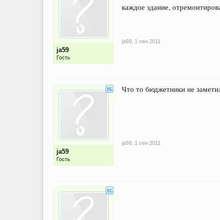
каждое здание, отремонтиров
ja59
,
1 сен 2011
ja59
Гость
Что то бюджетники не заметил
ja59
,
1 сен 2011
ja59
Гость