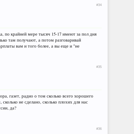
#34
а, по крайней мере тысяч 15-17 имеют за пол дня
олько там получают, а потом разговаривай
рплаты вам и того более, а вы еще и "не
#35
ра, газет, радио о том сколько всего хорошего
 сколько не сделано, сколько плохих для нас
сии, да?
#36