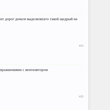
монт дорог деньги выделили(кто такой щедрый на
#24
 упражнениями с вентилятором
#25