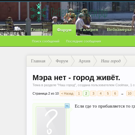
Главная
Галерея
Вебкамеры
Форум
Поиск сообщений
Последние сообщения
Главная
Форум
Архив
Наш город
Мэра нет - город живёт.
Тема в разделе "
Наш город
", создана пользователем
Coolmax
,
1 с
Страница 2 из 10
< Назад
1
2
3
4
5
6
→
10
Если где то прибавляется то г