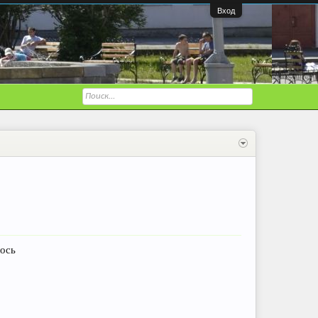
Вход
лось