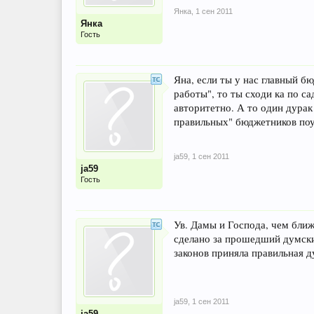
Янка
,
1 сен 2011
Янка
Гость
Яна, если ты у нас главный б
работы", то ты сходи ка по са
авторитетно. А то один дурак 
правильных" бюджетников по
ja59
,
1 сен 2011
ja59
Гость
Ув. Дамы и Господа, чем ближ
сделано за прошедший думский,
законов приняла правильная д
ja59
,
1 сен 2011
ja59