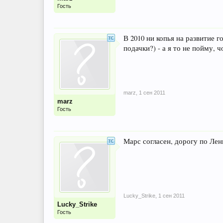
Гость
В 2010 ни копья на развитие 
подачки?) - а я то не пойму, ч
marz
,
1 сен 2011
marz
Гость
Марс согласен, дорогу по Лен
Lucky_Strike
,
1 сен 2011
Lucky_Strike
Гость