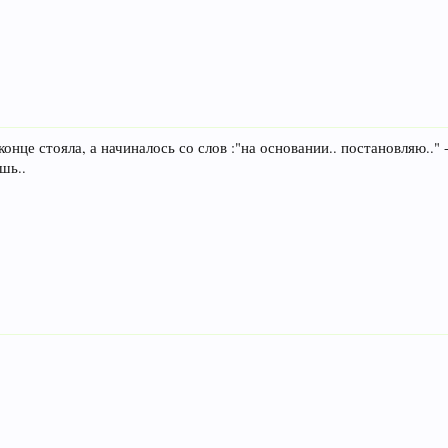
онце стояла, а начиналось со слов :"на основании.. постановляю.." 
шь..