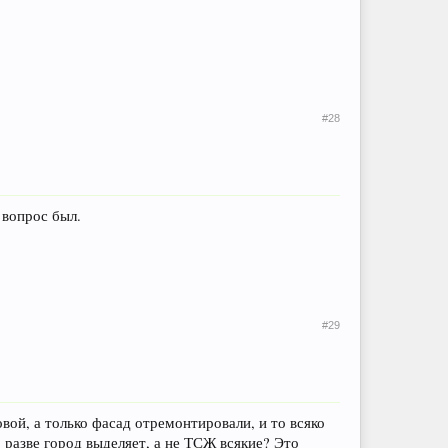
#28
 вопрос был.
#29
овой, а только фасад отремонтировали, и то всяко
о разве город выделяет, а не ТСЖ всякие? Это