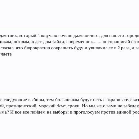
юджетник, который "получают очень даже ничего, для нашего городк
дикам, школам, в дет дом зайди, современник... ... поспрашивай ск
сказал, что бюрократию сокращать буду и увиличил ее в 2 раза, а за
учаете
е следующие выборы, тем больше вам будут петь с экранов телевизо
 президентский, мэрский :love: сроки. Но мы же с вами не забудем,
ума? И все все пойдем на выборы и проголосуем против единой рос