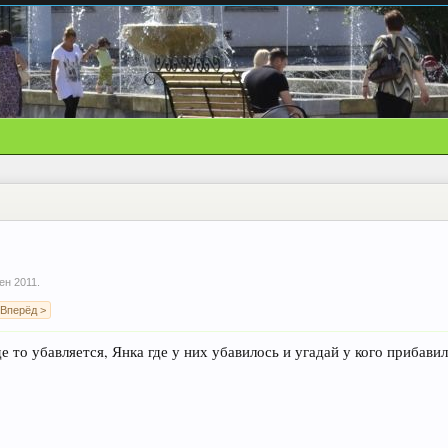
ен 2011
.
Вперёд >
де то убавляется, Янка где у них убавилось и угадай у кого прибави