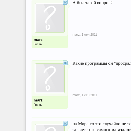
А был такой вопрос?
marz
,
1 сен 2011
marz
Гость
Какие программы он "просрал"
marz
,
1 сен 2011
marz
Гость
на Мира то это случайно не т
за счет того самого магаза, 