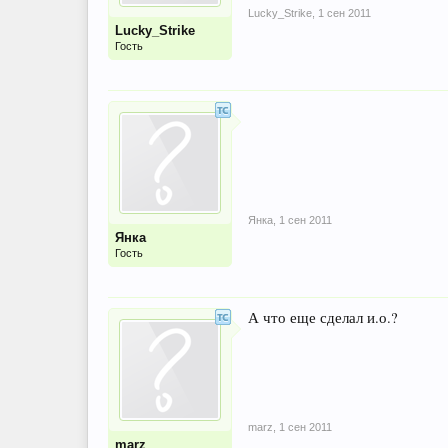
Lucky_Strike
,
1 сен 2011
Lucky_Strike
Гость
Янка
,
1 сен 2011
Янка
Гость
А что еще сделал и.о.?
marz
,
1 сен 2011
marz