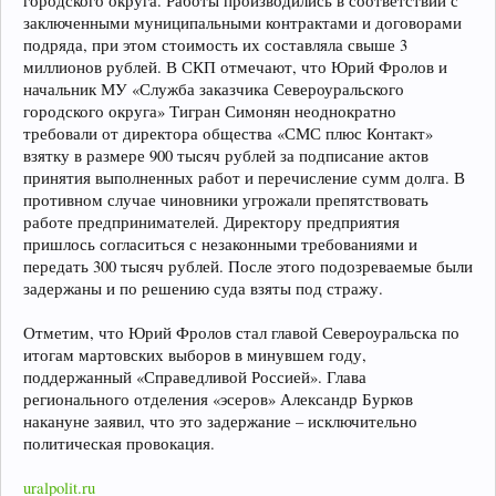
городского округа. Работы производились в соответствии с
заключенными муниципальными контрактами и договорами
подряда, при этом стоимость их составляла свыше 3
миллионов рублей. В СКП отмечают, что Юрий Фролов и
начальник МУ «Служба заказчика Североуральского
городского округа» Тигран Симонян неоднократно
требовали от директора общества «СМС плюс Контакт»
взятку в размере 900 тысяч рублей за подписание актов
принятия выполненных работ и перечисление сумм долга. В
противном случае чиновники угрожали препятствовать
работе предпринимателей. Директору предприятия
пришлось согласиться с незаконными требованиями и
передать 300 тысяч рублей. После этого подозреваемые были
задержаны и по решению суда взяты под стражу.
Отметим, что Юрий Фролов стал главой Североуральска по
итогам мартовских выборов в минувшем году,
поддержанный «Справедливой Россией». Глава
регионального отделения «эсеров» Александр Бурков
накануне заявил, что это задержание – исключительно
политическая провокация.
uralpolit.ru