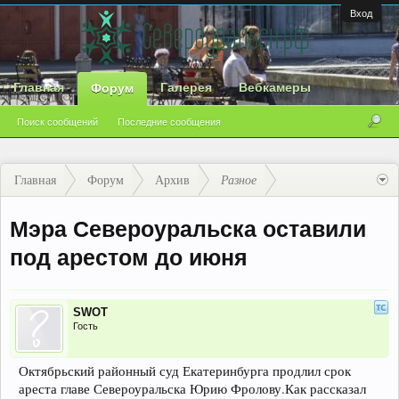
Вход
Главная
Галерея
Вебкамеры
Форум
Поиск сообщений
Последние сообщения
Главная
Форум
Архив
Разное
Мэра Североуральска оставили
под арестом до июня
SWOT
Гость
Октябрьский районный суд Екатеринбурга продлил срок
ареста главе Североуральска Юрию Фролову.Как рассказал