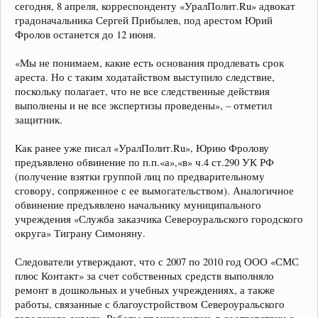
сегодня, 8 апреля, корреспонденту «УралПолит.Ru» адвокат
градоначальника Сергей Прибылев, под арестом Юрий
Фролов останется до 12 июня.
«Мы не понимаем, какие есть основания продлевать срок
ареста. Но с таким ходатайством выступило следствие,
поскольку полагает, что не все следственные действия
выполнены и не все экспертизы проведены», – отметил
защитник.
Как ранее уже писал «УралПолит.Ru», Юрию Фролову
предъявлено обвинение по п.п.«а»,«в» ч.4 ст.290 УК РФ
(получение взятки группой лиц по предварительному
сговору, сопряженное с ее вымогательством). Аналогичное
обвинение предъявлено начальнику муниципального
учреждения «Служба заказчика Североуральского городского
округа» Тиграну Симоняну.
Следователи утверждают, что с 2007 по 2010 год ООО «СМС
плюс Контакт» за счет собственных средств выполняло
ремонт в дошкольных и учебных учреждениях, а также
работы, связанные с благоустройством Североуральского