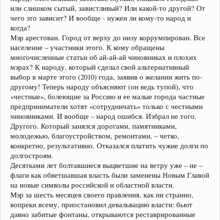
или слишком сытый, завистливый? Или какой-то другой? От
чего это зависит? И вообще - нужен ли кому-то народ и
когда?
Мэр арестован. Город от верху до низу коррумпирован. Все
население – участники этого. К кому обращены
многочисленные статьи об ай-ай-ай чиновниках и плохих
мэрах? К народу, который сделал свой альтернативный
выбор в марте этого (2010) года, заявив о желании жить по-
другому! Теперь народу объясняют (он ведь тупой), что
«честные», болеющие за Россию и ее малые города частные
предприниматели хотят «сотрудничать» только с честными
чиновниками. И вообще – народ ошибся. Избрал не того.
Другого. Который занялся дорогами, памятниками,
молодежью, благоустройством, ремонтами, – четко,
конкретно, результативно. Отказался платить чужие долги по
долгостроям.
Десятками лет болтавшиеся выцветшие на ветру уже – не –
флаги как обветшавшая власть были заменены Новым Главой
на новые символы российской и областной власти.
Мэр за шесть месяцев своего правления, как ни странно,
вопреки всему, приостановил девальвацию власти: бьют
давно забитые фонтаны, открываются реставрированные