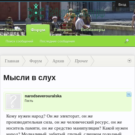
Вход
Главная
Галерея
Вебкамеры
Форум
Поиск сообщений
Последние сообщения
Главная
Форум
Архив
Прочее
Мысли в слух
narodseverouralska
Гость
Кому нужен народ? Он же электорат, он же
производительная сила, он же человеческий ресурс, он же
носитель памяти, он же средство манипуляции? Какой нужен
народ? Молчаливый, забитый, глупый, слишком голодный