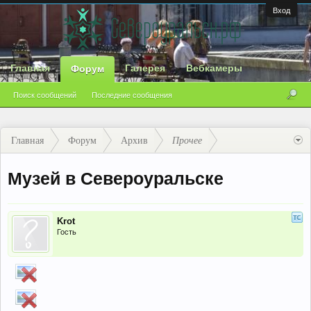
Вход
Главная
Галерея
Вебкамеры
Форум
Поиск сообщений
Последние сообщения
Главная
Форум
Архив
Прочее
Музей в Североуральске
Krot
Гость