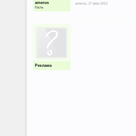
amerus
amerus
,
27 фев 2013
Гость
Реклама