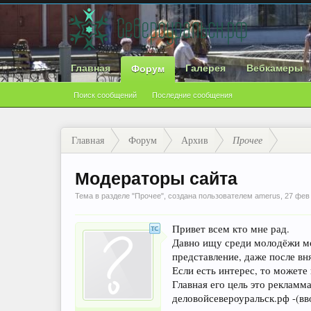
Главная
Галерея
Вебкамеры
Форум
Поиск сообщений
Последние сообщения
Главная
Форум
Архив
Прочее
Модераторы сайта
Тема в разделе "
Прочее
", создана пользователем
amerus
,
27 фев
Привет всем кто мне рад.
Давно ищу среди молодёжи мо
представление, даже после вн
Если есть интерес, то можете
Главная его цель это рекламма
деловойсевероуральск.рф -(вв