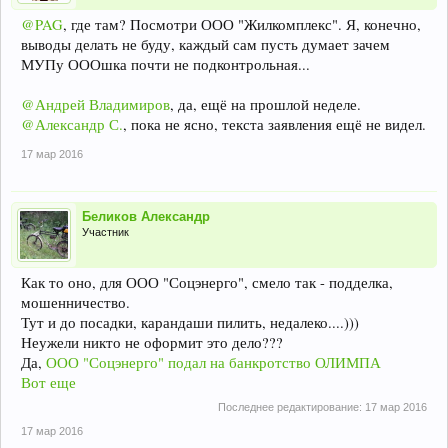
@PAG
, где там? Посмотри ООО "Жилкомплекс". Я, конечно,
выводы делать не буду, каждый сам пусть думает зачем
МУПу ОООшка почти не подконтрольная...
@Андрей Владимиров
, да, ещё на прошлой неделе.
@Александр С.
, пока не ясно, текста заявления ещё не видел.
17 мар 2016
Беликов Александр
Участник
Как то оно, для ООО "Соцэнерго", смело так - подделка,
мошенничество.
Тут и до посадки, карандаши пилить, недалеко....)))
Неужели никто не оформит это дело???
Да,
ООО "Соцэнерго" подал на банкротство ОЛИМПА
Вот еще
Последнее редактирование:
17 мар 2016
17 мар 2016