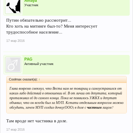
Amaya
Участник
Путин обязательно рассмотрит...
Кто хоть на митинге был-то? Меня интересует
трудоспособное население...
17 мар 2016
PAG
Активный участник
Coolmax сказал(а):
↑
Глава вовремя смекнул, что Веста нам не товарищ и самоустранился от
каких-либо действий в отношении её. В от личии от депутата, который
проталкивал её до самого конца. Пока не появилось УЖКХ и депутат
объявил, что он всегда был за МУП. Кстати отдельным вопросом можно
обсудить, зачем МУП создал дочку(ООО) в доле с
частным
лицом?
Там вроде нет частника в доле.
17 мар 2016