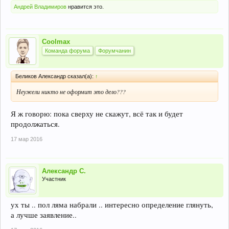
Андрей Владимиров
нравится это.
Coolmax
Команда форума
Форумчанин
Беликов Александр сказал(а):
↑
Неужели никто не оформит это дело???
Я ж говорю: пока сверху не скажут, всё так и будет
продолжаться.
17 мар 2016
Александр С.
Участник
ух ты .. пол ляма набрали .. интересно определение глянуть,
а лучше заявление..