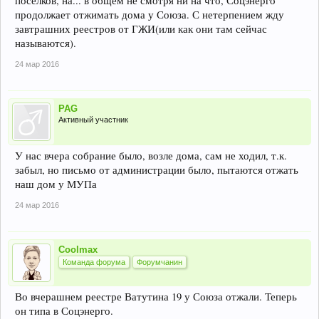
посёлков, на... в общем не смотря ни на что, Соцэнерго
продолжает отжимать дома у Союза. С нетерпением жду
завтрашних реестров от ГЖИ(или как они там сейчас
называются).
24 мар 2016
PAG
Активный участник
У нас вчера собрание было, возле дома, сам не ходил, т.к.
забыл, но письмо от администрации было, пытаются отжать
наш дом у МУПа
24 мар 2016
Coolmax
Команда форума
Форумчанин
Во вчерашнем реестре Ватутина 19 у Союза отжали. Теперь
он типа в Соцэнерго.