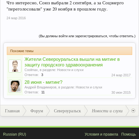
Что интересно, Союз выбрали 2 сентября, а за Соцэнерго
"переголосовали" уже 20 ноября в прошлом году.
24 мар 2016
(Вы должны войти или зарегистрироваться, чтобы ответить.)
Похожие темы
Жители Североуральска вышли на митинг в
защиту городского здравоохранения
Coolmax
, в разделе:
Новости и слухи
Ответов:
3
24 мар 2017
28 июня - митинг?
Андрей Владимиров
, в разделе:
Новости и слухи
Ответов:
11
30 июн 2015
Главная
Форум
Североуральск
Новости и слухи
Russian (RU)
Условия и правила
Помощь