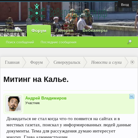
Вход
Главная
Галерея
Вебкамеры
Форум
Поиск сообщений
Последние сообщения
Главная
Форум
Североуральск
Новости и слухи
Митинг на Калье.
Андрей Владимиров
Участник
Дожидаться не стал когда что-то появится на сайтах и в
местных газетах, поискал у информированных людей данные
документы. Тема для рассуждения думаю интересует
многих. Глава администрации