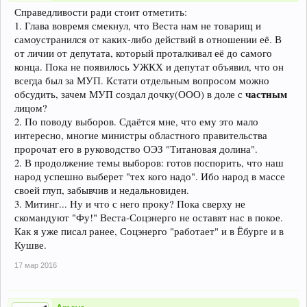
Справедливости ради стоит отметить:
1. Глава вовремя смекнул, что Веста нам не товарищ и
самоустранился от каких-либо действий в отношении её. В
от личии от депутата, который проталкивал её до самого
конца. Пока не появилось УЖКХ и депутат объявил, что он
всегда был за МУП. Кстати отдельным вопросом можно
частным
обсудить, зачем МУП создал дочку(ООО) в доле с
лицом?
2. По поводу выборов. Сдаётся мне, что ему это мало
интересно, многие министры областного правительства
пророчат его в руководство ОЭЗ "Титановая долина".
2. В продолжение темы выборов: готов поспорить, что наш
народ успешно выберет "тех кого надо". Ибо народ в массе
своей глуп, забывчив и недальновиден.
3. Митинг... Ну и что с него проку? Пока сверху не
скомандуют "Фу!" Веста-Соцэнерго не оставят нас в покое.
Как я уже писал ранее, Соцэнерго "работает" и в Ёбурге и в
Кушве.
17 мар 2016