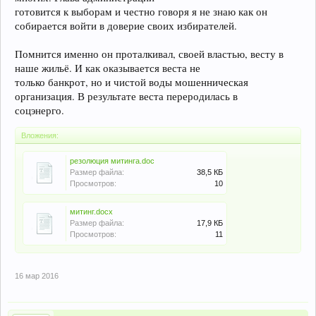
готовится к выборам и честно говоря я не знаю как он
собирается войти в доверие своих избирателей.
Помнится именно он проталкивал, своей властью, весту в
наше жильё. И как оказывается веста не
только банкрот, но и чистой воды мошенническая
организация. В результате веста переродилась в
соцэнерго.
Вложения:
резолюция митинга.doc
Размер файла:
38,5 КБ
Просмотров:
10
митинг.docx
Размер файла:
17,9 КБ
Просмотров:
11
16 мар 2016