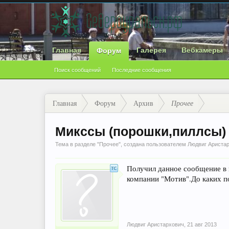
Главная
Галерея
Вебкамеры
Форум
Поиск сообщений
Последние сообщения
Главная
Форум
Архив
Прочее
Микссы (порошки,пиллсы) 
Тема в разделе "
Прочее
", создана пользователем
Людвиг Ариста
Получил данное сообщение в
компании "Мотив".До каких п
Людвиг Аристархович
,
21 авг 2013