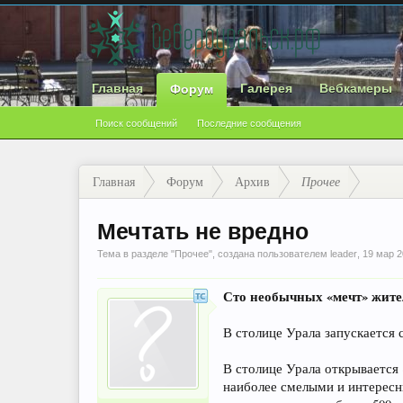
Главная
Галерея
Вебкамеры
Форум
Поиск сообщений
Последние сообщения
Главная
Форум
Архив
Прочее
Мечтать не вредно
Тема в разделе "
Прочее
", создана пользователем
leader
,
19 мар 
Сто необычных «мечт» жите
В столице Урала запускается
В столице Урала открывается
наиболее смелыми и интересн