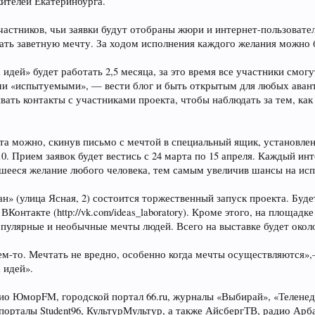
жителей Екатеринбурга.
частников, чьи заявки будут отобраны жюри и интернет-пользовате
ать заветную мечту. За ходом исполнения каждого желания можно 
ей» будет работать 2,5 месяца, за это время все участники смогу
ми «испытуемыми», — вести блог и быть открытым для любых авант
ать контакты с участниками проекта, чтобы наблюдать за тем, ка
та можно, скинув письмо с мечтой в специальный ящик, установлен
10. Прием заявок будет вестись с 24 марта по 15 апреля. Каждый ин
вшееся желание любого человека, тем самым увеличив шансы на ис
ан» (улица Ясная, 2) состоится торжественный запуск проекта. Буд
ВКонтакте (http://vk.com/ideas_laboratory). Кроме этого, на площа
пулярные и необычные мечты людей. Всего на выставке будет около
ем-то. Мечтать не вредно, особенно когда мечты осуществляются»
 идей».
о ЮморFM, городской портал 66.ru, журналы «Выбирай», «Теленедел
орталы Student96, КультурМультур, а также АйсбергТВ, радио Арб