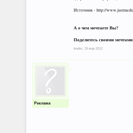
Источник - http://www.justmedia
А о чем мечтаете Вы?
Поделитесь своими мечтами
leader
,
19 мар 2012
Реклама