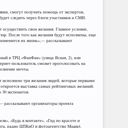
лями, смогут получить помощь от экспертов,
будет следить через блоги участников и СМИ.
т осуществить свои желания. Главное условие,
юр. После того как желания будут исполнены, еще
к изменится их жизнь»,— рассказывают
ный в ТРЦ «ФанФан» (улица Ясная, 2), или
тернет-пользователь сможет проголосовать на
полнение мечты.
ет исполнено три желания людей, которые первыми
дке откроется выставка самых рейтинговых желаний.
 30 экспонатов.
,— рассказывают организаторы проекта
я», «Будь в контакте», «Гид по красоте и
ата, радио ЦПКиО и фотоагентство Magnet.