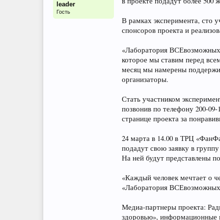
в проекте подадут более 500 
leader
Гость
В рамках эксперимента, сто у
спонсоров проекта и реализов
«Лаборатория ВСЕвозможных ид
которое мы ставим перед все
месяц мы намерены поддержив
организаторы.
Стать участником эксперимен
позвонив по телефону 200-09-
странице проекта за понрави
24 марта в 14.00 в ТРЦ «ФанФ
подадут свою заявку в группу 
На ней будут представлены по
«Каждый человек мечтает о ч
«Лаборатория ВСЕвозможных
Медиа-партнеры проекта: Ради
здоровью», информационные п