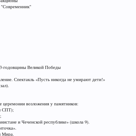
ракционы
 "Современник"
3-годовщины Великой Победы
вление. Спектакль «Пусть никогда не умирают дети!»
зал).
ые церемонии возложения у памятников:
и СПТ);
;
нистане и Чеченской республике» (школа 9).
енточка».
и Мира.