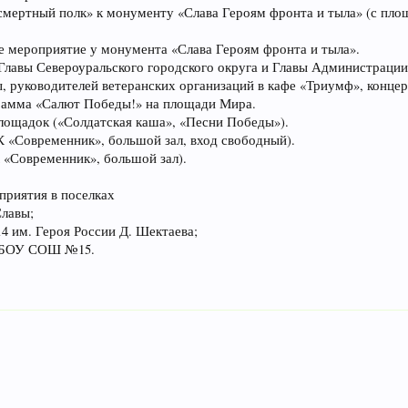
смертный полк» к монументу «Слава Героям фронта и тыла» (с площа
ое мероприятие у монумента «Слава Героям фронта и тыла».
 Главы Североуральского городского округа и Главы Администрации
, руководителей ветеранских организаций в кафе «Триумф», конце
ограмма «Салют Победы!» на площади Мира.
площадок («Солдатская каша», «Песни Победы»).
ДК «Современник», большой зал, вход свободный).
К «Современник», большой зал).
приятия в поселках
Славы;
4 им. Героя России Д. Шектаева;
, МБОУ СОШ №15.