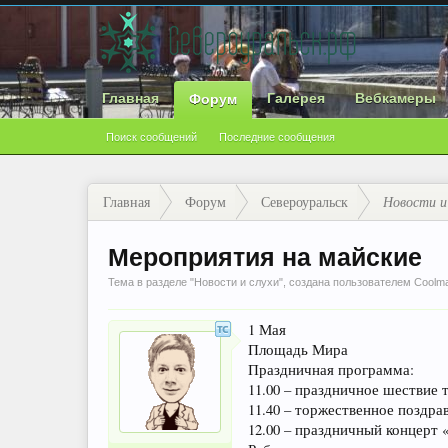
Главная
Галерея
Вебкамеры
Форум
Поиск сообщений
Последние сообщения
Главная
Форум
Североуральск
Новости и
Мероприятия на майские
Тема в разделе "
Новости и слухи
", создана пользователем
Coolm
1 Мая
Площадь Мира
Праздничная программа:
11.00 – праздничное шествие
11.40 – торжественное поздра
12.00 – праздничный концерт 