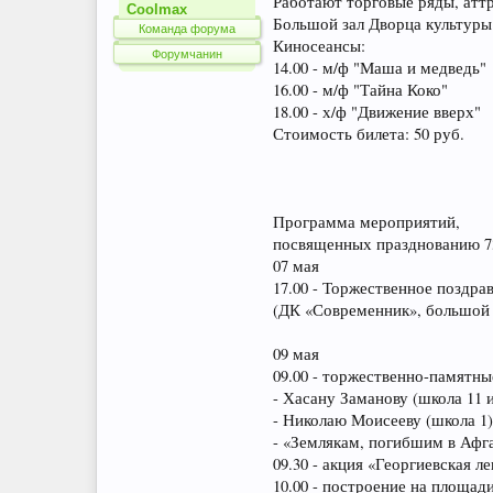
Работают торговые ряды, атт
Coolmax
Большой зал Дворца культуры
Команда форума
Киносеансы:
Форумчанин
14.00 - м/ф "Маша и медведь"
16.00 - м/ф "Тайна Коко"
18.00 - х/ф "Движение вверх"
Стоимость билета: 50 руб.
Программа мероприятий,
посвященных празднованию 7
07 мая
17.00 - Торжественное поздра
(ДК «Современник», большой 
09 мая
09.00 - торжественно-памятн
- Хасану Заманову (школа 11 
- Николаю Моисееву (школа 1)
- «Землякам, погибшим в Афга
09.30 - акция «Георгиевская л
10.00 - построение на площад