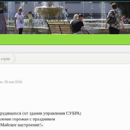
 слухи
ax
,
25 апр 2018
.
 трудящихся (от здания управления СУБРА)
вление горожан с праздником
«Майское настроение!»