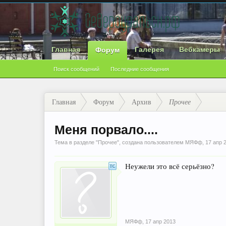
Главная
Галерея
Вебкамеры
Форум
Поиск сообщений
Последние сообщения
Главная
Форум
Архив
Прочее
Меня порвало....
Тема в разделе "
Прочее
", создана пользователем
МЯФф
,
17 апр 
Неужели это всё серьёзно?
МЯФф
,
17 апр 2013