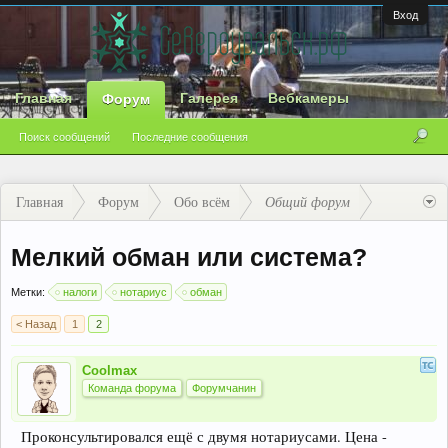
Вход
Главная
Галерея
Вебкамеры
Форум
Поиск сообщений
Последние сообщения
Главная
Форум
Обо всём
Общий форум
Мелкий обман или система?
Метки:
налоги
нотариус
обман
< Назад
1
2
Coolmax
Команда форума
Форумчанин
Проконсультировался ещё с двумя нотариусами. Цена -