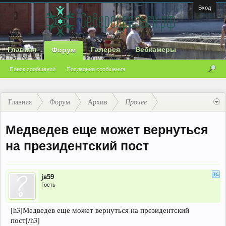
Вход
Главная
Галерея
Вебкамеры
Форум
Поиск сообщений
Последние сообщения
Главная
Форум
Архив
Прочее
Медведев еще может вернуться
на президентский пост
ja59
Гость
[h3]Медведев еще может вернуться на президентский
пост[/h3]