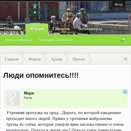
Вход
Главная
Галерея
Вебкамеры
Форум
Поиск сообщений
Последние сообщения
Главная
Форум
Архив
Прочее
Люди опомнитесь!!!!
Мари
Гость
Утренняя прогулка на пруд...Дорога, по которой ежедневно
проходит много людей. Прямо у тропинки выброшены
трупы 4х собак, которые умерли явно насильственно и очень
мучительно. Откуда в людях это? Откуда такое равнодушие