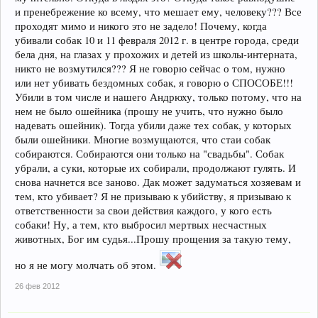
и пренебрежение ко всему, что мешает ему, человеку??? Все
проходят мимо и никого это не задело! Почему, когда
убивали собак 10 и 11 февраля 2012 г. в центре города, среди
бела дня, на глазах у прохожих и детей из школы-интерната,
никто не возмутился??? Я не говорю сейчас о том, нужно
или нет убивать бездомных собак, я говорю о СПОСОБЕ!!!
Убили в том числе и нашего Андрюху, только потому, что на
нем не было ошейника (прошу не учить, что нужно было
надевать ошейник). Тогда убили даже тех собак, у которых
были ошейники. Многие возмущаются, что стаи собак
собираются. Собираются они только на "свадьбы". Собак
убрали, а суки, которые их собирали, продолжают гулять. И
снова начнется все заново. Дак может задуматься хозяевам и
тем, кто убивает? Я не призываю к убийству, я призываю к
ответственности за свои действия каждого, у кого есть
собаки! Ну, а тем, кто выбросил мертвых несчастных
животных, Бог им судья...Прошу прощения за такую тему,
но я не могу молчать об этом.
26 фев 2012