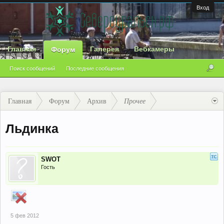
Вход
Главная
Галерея
Вебкамеры
Форум
Поиск сообщений
Последние сообщения
Главная
Форум
Архив
Прочее
Льдинка
SWOT
Гость
5 фев 2012