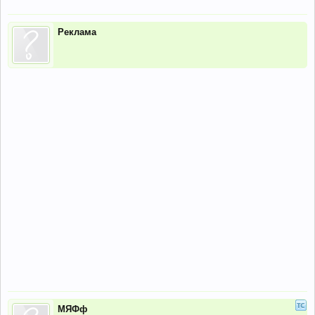
Реклама
МЯФф