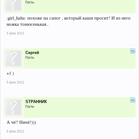
Гость
:girl_haha: похоже на сапог , который каши просит! И из него
ножка тонюсенькая..
5 фев 2012
Сергей
Гость
+1 )
5 фев 2012
SТРАННИК
Гость
А чё? Ничё!)))
6 фев 2012