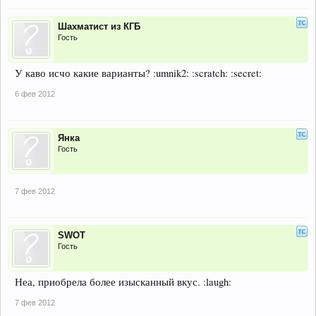
Шахматист из КГБ
Гость
У каво исчо какие варианты? :umnik2: :scratch: :secret:
6 фев 2012
Янка
Гость
7 фев 2012
SWOT
Гость
Неа, приобрела более изысканный вкус. :laugh:
7 фев 2012