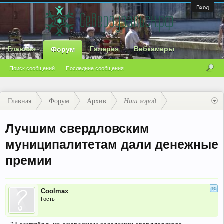
Вход
Главная
Галерея
Вебкамеры
Форум
Поиск сообщений
Последние сообщения
Главная
Форум
Архив
Наш город
Лучшим свердловским
муниципалитетам дали денежные
премии
Coolmax
Гость