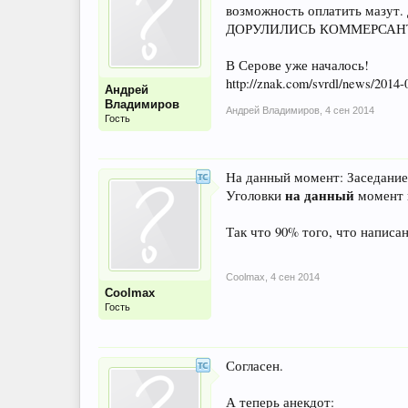
возможность оплатить мазут.
ДОРУЛИЛИСЬ КОММЕРСАН
В Серове уже началось!
http://znak.com/svrdl/news/2014-
Андрей
Владимиров
Андрей Владимиров
,
4 сен 2014
Гость
На данный момент: Заседание
на данный
Уголовки
момент н
Так что 90% того, что написан
Coolmax
,
4 сен 2014
Coolmax
Гость
Согласен.
А теперь анекдот: