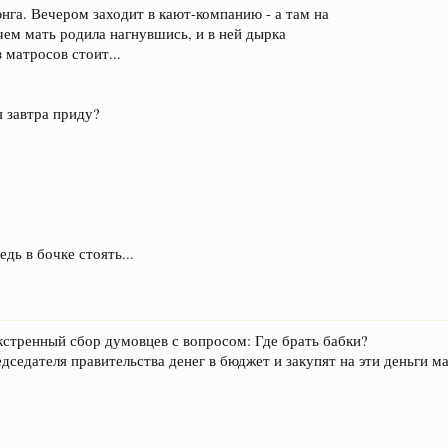
нга. Вечером заходит в кают-компанию - а там на
чем мать родила нагнувшись, и в ней дырка
 матросов стоит...
я завтра приду?
едь в бочке стоять...
кстренный сбор думовцев с вопросом: Где брать бабки?
седателя правительства денег в бюджет и закупят на эти деньги маз