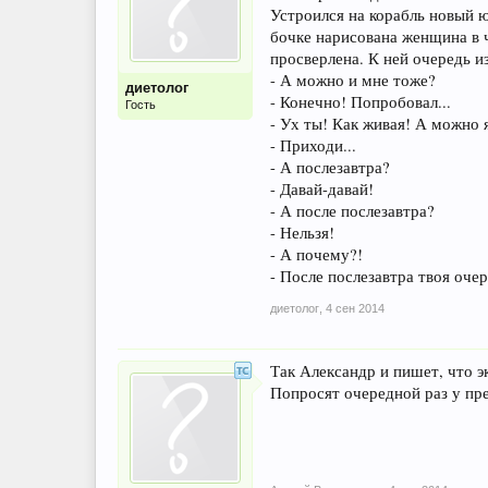
Устроился на корабль новый ю
бочке нарисована женщина в 
просверлена. К ней очередь из
- А можно и мне тоже?
диетолог
- Конечно! Попробовал...
Гость
- Ух ты! Как живая! А можно 
- Приходи...
- А послезавтра?
- Давай-давай!
- А после послезавтра?
- Нельзя!
- А почему?!
- После послезавтра твоя очер
диетолог
,
4 сен 2014
Так Александр и пишет, что э
Попросят очередной раз у пред