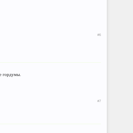
#6
ие гордумы.
#7