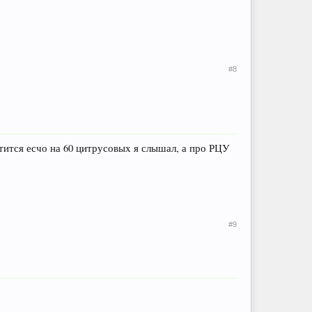
#8
тится есчо на 60 цитрусовых я слышал, а про РЦУ
#9