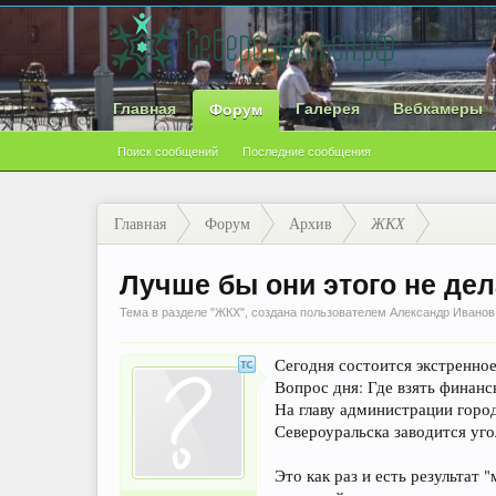
Главная
Галерея
Вебкамеры
Форум
Поиск сообщений
Последние сообщения
Главная
Форум
Архив
ЖКХ
Лучше бы они этого не дел
Тема в разделе "
ЖКХ
", создана пользователем
Александр Иванов
Сегодня состоится экстренно
Вопрос дня: Где взять финан
На главу администрации горо
Североуральска заводится уго
Это как раз и есть результат