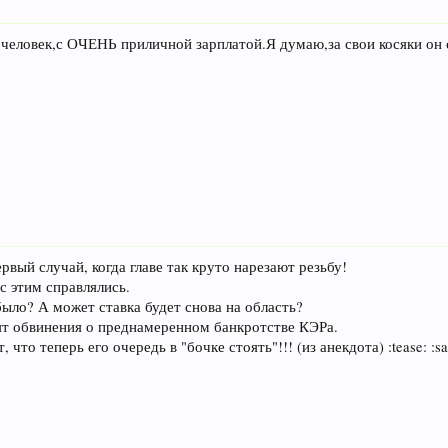
человек,с ОЧЕНЬ приличной зарплатой.Я думаю,за свои косяки он 
рвый случай, когда главе так круто нарезают резьбу!
с этим справлялись.
ыло? А может ставка будет снова на область?
тят обвинения о преднамеренном банкротстве КЭРа.
то теперь его очередь в "бочке стоять"!!! (из анекдота) :tease: :sarc