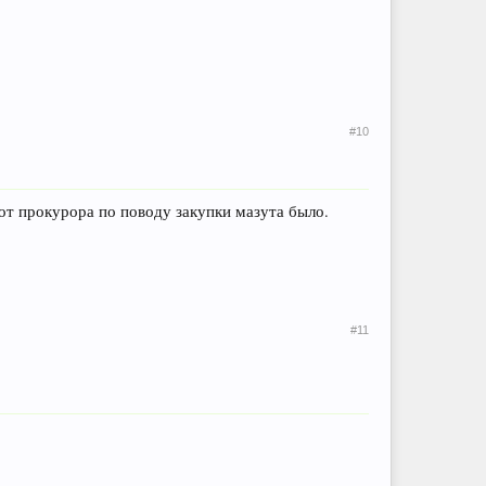
#10
от прокурора по поводу закупки мазута было.
#11