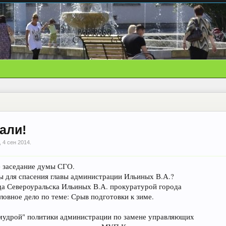
али!
,
4 сен 2014
.
е заседание думы СГО.
сы для спасения главы администрации Ильиных В.А.?
да Североуральска Ильиных В.А. прокуратурой города
ловное дело по теме: Срыв подготовки к зиме.
 "мудрой" политики администрации по замене управляющих