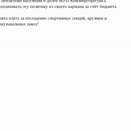
в неплатежи населения и долги МУП Комэнергоресурса.
 оплачивать эту политику из своего кармана за счёт бюджета.
днята плата за посещение спортивных секций, кружков и
 музыкальных школ?