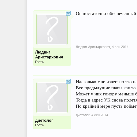
Он достаточно обеспеченный 
Людвиг Аристархович
,
4 сен 2014
Людвиг
Аристархович
Гость
Насколько мне известно это пе
Все предыдущие главы как то 
Может у них гонору меньше б
Тогда в адрес УК снова поле
По крайней мере пусть поймет, ч
диетолог
,
4 сен 2014
диетолог
Гость