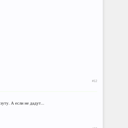
#12
уту. А если не дадут...