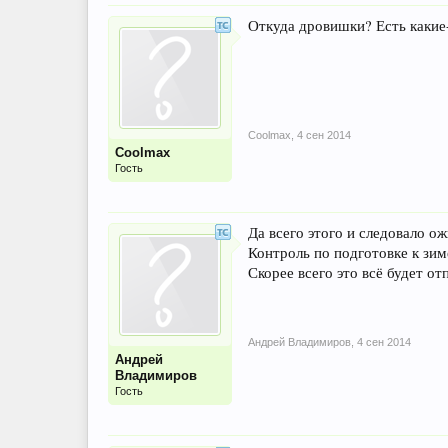
Откуда дровишки? Есть какие
Coolmax
,
4 сен 2014
Coolmax
Гость
Да всего этого и следовало ож
Контроль по подготовке к зиме
Скорее всего это всё будет от
Андрей Владимиров
,
4 сен 2014
Андрей
Владимиров
Гость