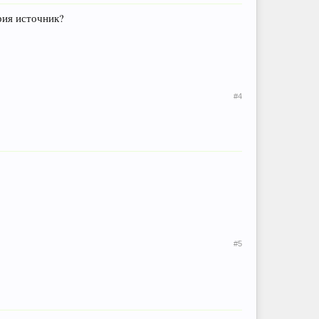
рия источник?
#4
#5