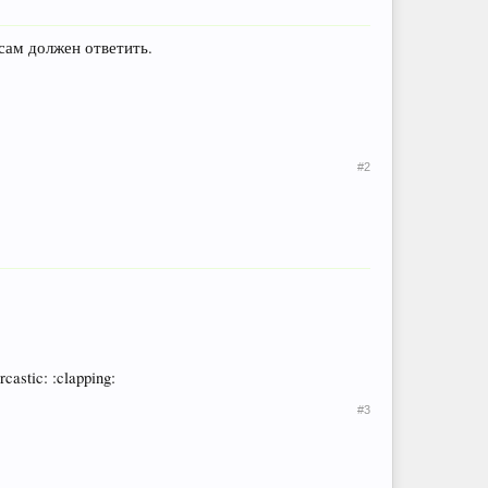
сам должен ответить.
#2
astic: :clapping:
#3