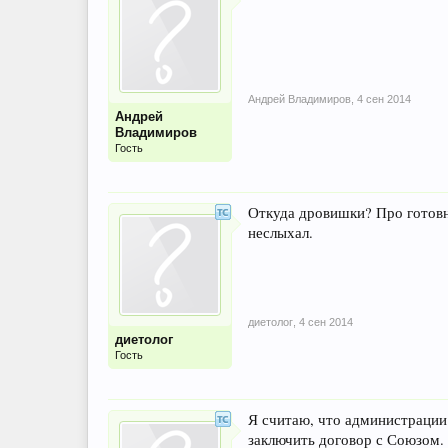
Андрей Владимиров
,
4 сен 2014
Андрей
Владимиров
Гость
Откуда дровишки? Про готовно
неслыхал.
диетолог
,
4 сен 2014
диетолог
Гость
Я считаю, что администрации
заключить договор с Союзом.