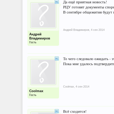
Да ещё приятная новость!
РЦУ готовят документы спорн
В сентябре общежития будут
Андрей Владимиров
,
4 сен 2014
Андрей
Владимиров
Гость
То чего следовало ожидать - э
Пока мне удалось подтвердить
Coolmax
,
4 сен 2014
Coolmax
Гость
Всё сходится!