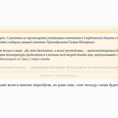
сс. Синоптики не прогнозируют устойчивого потепления в Свердловской области в
годня сообщила главный синоптик Уралгидромета Галина Шепоренко.
е только в июне. «До лета далековато, а весна неустойчива», – прокомментировала 
бания температуры продолжатся в течение всей второй декады мая, предсказывают с
движущихся на Урал с северо-запада.
носительно немного», – предупредила Шепоренко. В то же время по-прежнему возмож
, что в ближайшие дни осадков не ожидается. Температура днем составит от +8 °C
Нажмите, чтобы раскрыть...
 -3 °C.
ской области посоветовала уральцам набраться терпения | Свердловская область | ФедералПресс
аже колеса многие переобули, но рано еще, снег походу снова будет