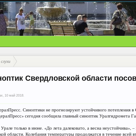
 слухи
иноптик Свердловской области посо
ax
,
10 май 2018
.
алПресс. Синоптики не прогнозируют устойчивого потепления в С
ералПресс» сегодня сообщила главный синоптик Уралгидромета Г
 Урале только в июне. «До лета далековато, а весна неустойчива»
кой области. Колебания температуры продолжатся в течение всей 