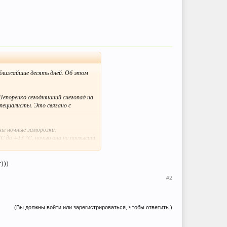
 ближайшие десять дней. Об этом
Шепоренко сегодняшний снегопад на
пециалисты. Это связано с
ны ночные заморозки.
 до +13 °C, ночью она не превысит
)))
#2
(Вы должны войти или зарегистрироваться, чтобы ответить.)