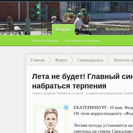
Главная
Галерея
Вебкамеры
Форум
Поиск сообщений
Последние сообщения
Главная
Форум
Североуральск
Новости и
Лета не будет! Главный с
набраться терпения
Тема в разделе "
Новости и слухи
", создана пользователем
Coolm
ЕКАТЕРИНБУРГ, 10 мая, Федер
Об этом корреспонденту «Фед
Летняя погода установится на
снегопад на севере Свердловс