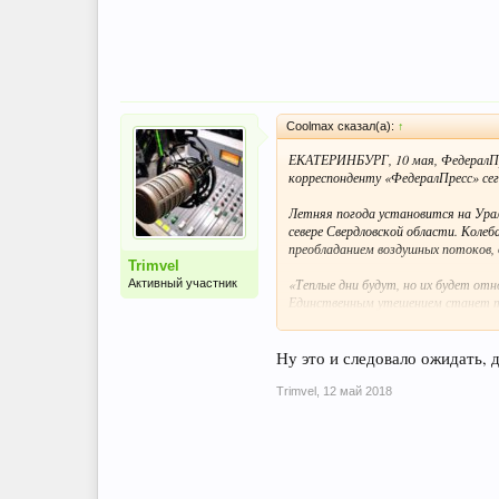
Coolmax сказал(а):
↑
ЕКАТЕРИНБУРГ, 10 мая, ФедералПре
корреспонденту «ФедералПресс» се
Летняя погода установится на Урал
севере Свердловской области. Коле
преобладанием воздушных потоков, 
Trimvel
«Теплые дни будут, но их будет от
Активный участник
Единственным утешением станет то
+2 °C, а иногда будет опускаться до
Лета не будет! Главный синоптик Свердлов
Ну это и следовало ожидать, д
Trimvel
,
12 май 2018