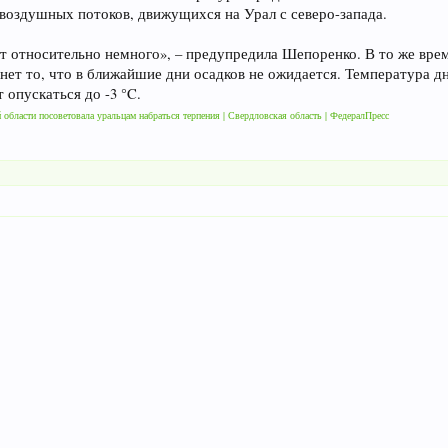
 воздушных потоков, движущихся на Урал с северо-запада.
дет относительно немного», – предупредила Шепоренко. В то же вр
т то, что в ближайшие дни осадков не ожидается. Температура дне
т опускаться до -3 °C.
 области посоветовала уральцам набраться терпения | Свердловская область | ФедералПресс