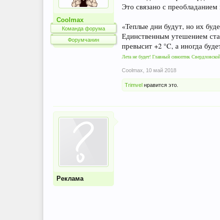
Это связано с преобладанием
Coolmax
«Теплые дни будут, но их бу
Команда форума
Единственным утешением стане
Форумчанин
превысит +2 °C, а иногда буде
Лета не будет! Главный синоптик Свердловской
Coolmax
,
10 май 2018
Trimvel
нравится это.
Реклама