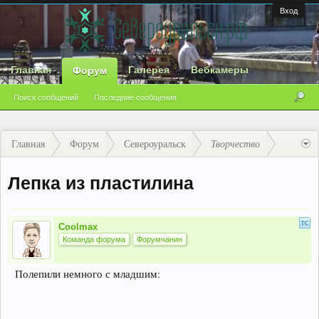
Вход
Главная
Галерея
Вебкамеры
Форум
Поиск сообщений
Последние сообщения
Главная
Форум
Североуральск
Творчество
Лепка из пластилина
Coolmax
Команда форума
Форумчанин
Полепили немного с младшим: