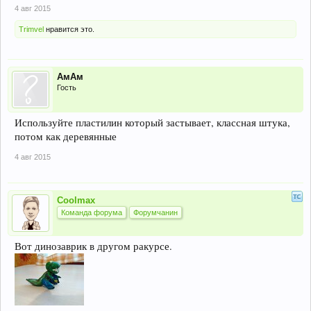
4 авг 2015
Trimvel
нравится это.
АмАм
Гость
Используйте пластилин который застывает, классная штука,
потом как деревянные
4 авг 2015
Coolmax
Команда форума
Форумчанин
Вот динозаврик в другом ракурсе.