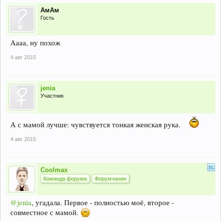
АмАм
Гость
Аааа, ну похож
4 авг 2015
jenia
Участник
А с мамой лучше: чувствуется тонкая женская рука.
4 авг 2015
Coolmax
Команда форума
Форумчанин
@jenia
, угадала. Первое - полностью моё, второе -
совместное с мамой.