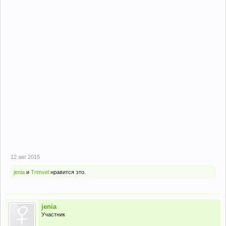
12 авг 2015
jenia
и
Trimvel
нравится это.
jenia
Участник