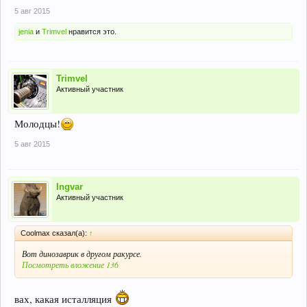
5 авг 2015
jenia
и
Trimvel
нравится это.
Trimvel
Активный участник
Молодцы!
5 авг 2015
Ingvar
Активный участник
Coolmax сказал(а):
↑
Вот динозаврик в другом ракурсе.
Посмотреть вложение 136
вах, какая исталляция