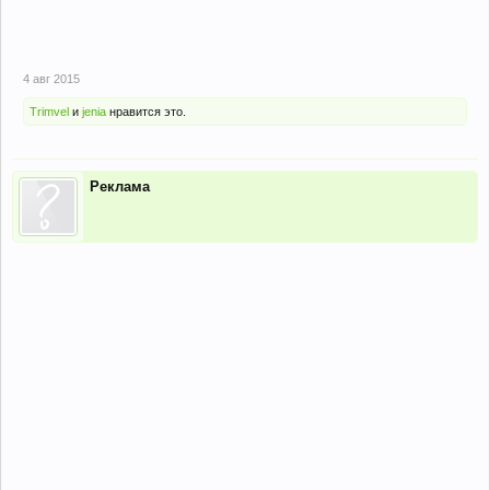
4 авг 2015
Trimvel
и
jenia
нравится это.
Реклама