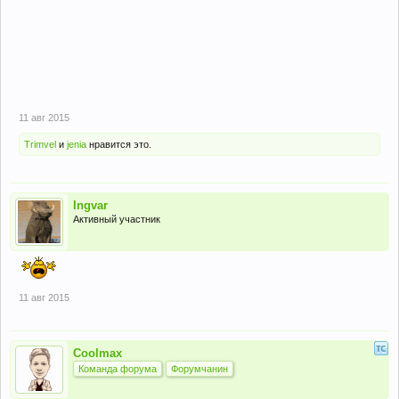
11 авг 2015
Trimvel
и
jenia
нравится это.
Ingvar
Активный участник
11 авг 2015
Coolmax
Команда форума
Форумчанин