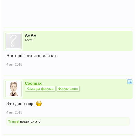
АмАм
Гость
А второе это что, или кто
4 авг 2015
Coolmax
Команда форума
Форумчанин
Это динозавр.
4 авг 2015
Trimvel
нравится это.