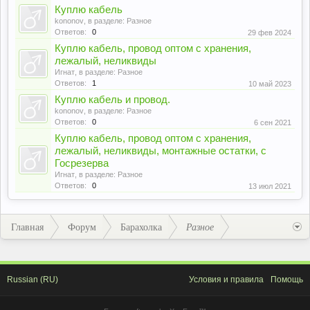
Куплю кабель
kononov
, в разделе:
Разное
Ответов:
0
29 фев 2024
Куплю кабель, провод оптом с хранения,
лежалый, неликвиды
Игнат
, в разделе:
Разное
Ответов:
1
10 май 2023
Куплю кабель и провод.
kononov
, в разделе:
Разное
Ответов:
0
6 сен 2021
Куплю кабель, провод оптом с хранения,
лежалый, неликвиды, монтажные остатки, с
Госрезерва
Игнат
, в разделе:
Разное
Ответов:
0
13 июл 2021
Главная
Форум
Барахолка
Разное
Russian (RU)
Условия и правила
Помощь