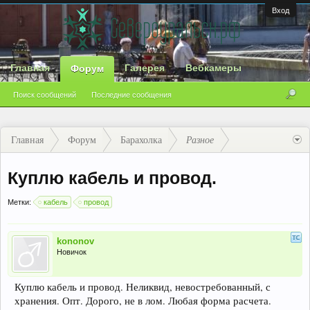
Вход
Главная
Галерея
Вебкамеры
Форум
Поиск сообщений
Последние сообщения
Главная
Форум
Барахолка
Разное
Куплю кабель и провод.
Метки:
кабель
провод
kononov
Новичок
Куплю кабель и провод. Неликвид, невостребованный, с
хранения. Опт. Дорого, не в лом. Любая форма расчета.