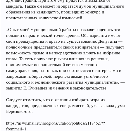
администрации. При этом ему придется отказаться от
мандата. Также он может избираться думой муниципального
образования из кандидатур, прошедших конкурс и
представленных конкурсной комиссией.
«Опыт моей муниципальной работы позволяет оценить эти
новации с практической точки зрения. Оба варианта имеют
свои преимущества и право на существование. Депутаты —
полномочные представители своих избирателей — получают
возможность прямо и непосредственно влиять на избрание
главы. То есть получают рычаги влияния на решения,
принимаемые исполнительной ветвью местного
самоуправления, на то, как они соотносятся с интересами и
запросами избирателей, перспективами устойчивого
социального и экономического развития муниципалитета», —
защитил Е. Куйвашев изменения в законодательстве.
Следует отметить, что о желании избирать мэра из
кандидатов, предложенных спецкомиссией, уже заявила дума
Березовского.
https://news.mail.ru/inregions/ural/66/politics/21174627/?
frommail=1