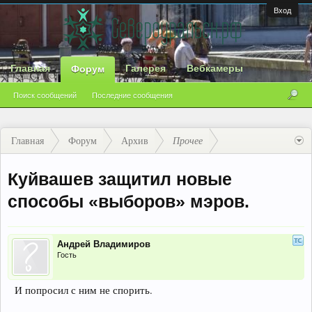
Вход
Главная
Галерея
Вебкамеры
Форум
Поиск сообщений
Последние сообщения
Главная
Форум
Архив
Прочее
Куйвашев защитил новые
способы «выборов» мэров.
Андрей Владимиров
Гость
И попросил с ним не спорить.