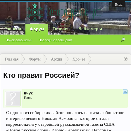
Вход
Главная
Галерея
Вебкамеры
Форум
Поиск сообщений
Последние сообщения
Главная
Форум
Архив
Прочее
Кто правит Россией?
вчук
Гость
С одного из сибирских сайтов попалось на глаза любопытное
интервью некоего Николая Асмолова, которое он дал
корреспонденту старейшей русскоязычной газеты США
«Новое русское слово» Игорю Серебрякову. Персонаж