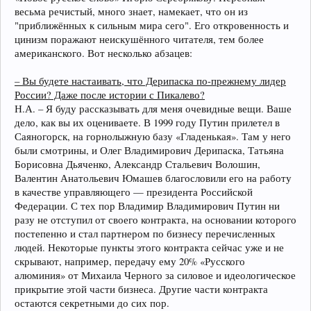
весьма речистый, много знает, намекает, что он из
"приближённых к сильным мира сего". Его откровенность и
цинизм поражают неискушённого читателя, тем более
американского. Вот несколько абзацев:
– Вы будете настаивать, что Дерипаска по-прежнему лидер
России? Даже после истории с Пикалево?
Н.А. – Я буду рассказывать для меня очевидные вещи. Ваше
дело, как вы их оцениваете. В 1999 году Путин прилетел в
Саяногорск, на горнолыжную базу «Гладенькая». Там у него
были смотрины, и Олег Владимирович Дерипаска, Татьяна
Борисовна Дьяченко, Александр Стальевич Волошин,
Валентин Анатольевич Юмашев благословили его на работу
в качестве управляющего — президента Российской
Федерации. С тех пор Владимир Владимирович Путин ни
разу не отступил от своего контракта, на основании которого
постепенно и стал партнером по бизнесу перечисленных
людей. Некоторые пункты этого контракта сейчас уже и не
скрывают, например, передачу ему 20% «Русского
алюминия» от Михаила Черного за силовое и идеологическое
прикрытие этой части бизнеса. Другие части контракта
остаются секретными до сих пор.