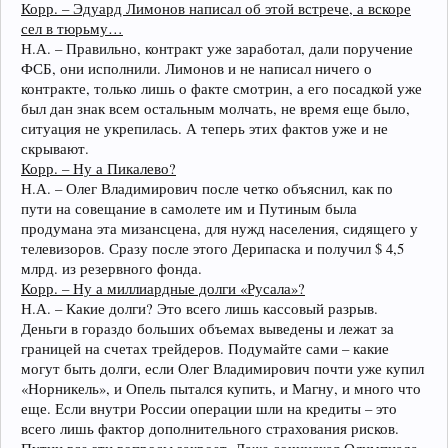
Корр. – Эдуард Лимонов написал об этой встрече, а вскоре
сел в тюрьму…
Н.А. – Правильно, контракт уже заработал, дали поручение
ФСБ, они исполнили. Лимонов и не написал ничего о
контракте, только лишь о факте смотрин, а его посадкой уже
был дан знак всем остальным молчать, не время еще было,
ситуация не укрепилась. А теперь этих фактов уже и не
скрывают.
Корр. – Ну а Пикалево?
Н.А. – Олег Владимирович после четко объяснил, как по
пути на совещание в самолете им и Путиным была
продумана эта мизансцена, для нужд населения, сидящего у
телевизоров. Сразу после этого Дерипаска и получил $ 4,5
млрд. из резервного фонда.
Корр. – Ну а миллиардные долги «Русала»?
Н.А. – Какие долги? Это всего лишь кассовый разрыв.
Деньги в гораздо больших объемах выведены и лежат за
границей на счетах трейдеров. Подумайте сами – какие
могут быть долги, если Олег Владимирович почти уже купил
«Норникель», и Опель пытался купить, и Магну, и много что
еще. Если внутри России операции шли на кредиты – это
всего лишь фактор дополнительного страхования рисков.