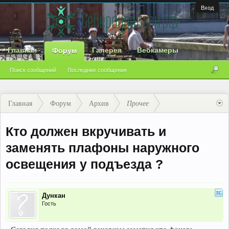
Вход
Главная
Галерея
Вебкамеры
Форум
Поиск сообщений
Последние сообщения
Главная
Форум
Архив
Прочее
Кто должен вкручивать и
заменять плафоны наружного
освещения у подъезда ?
Дункан
Гость