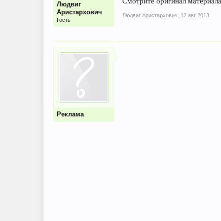
Смотрите оригинал материала н
Людвиг
Аристархович
Людвиг Аристархович
,
12 авг 2013
Гость
Реклама