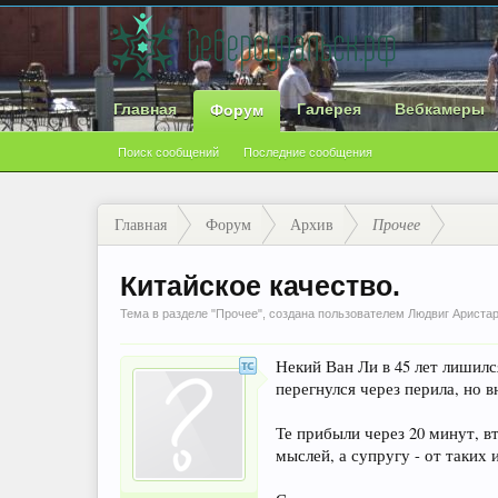
Главная
Галерея
Вебкамеры
Форум
Поиск сообщений
Последние сообщения
Главная
Форум
Архив
Прочее
Китайское качество.
Тема в разделе "
Прочее
", создана пользователем
Людвиг Ариста
Некий Ван Ли в 45 лет лишилс
перегнулся через перила, но в
Те прибыли через 20 минут, в
мыслей, а супругу - от таких