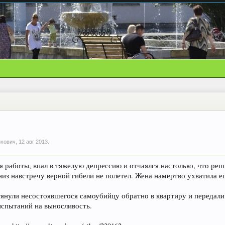
рхович
,
12 авг 2013
.
я работы, впал в тяжелую депрессию и отчаялся настолько, что ре
низ навстречу верной гибели не полетел. Жена намертво ухватила ег
тянули несостоявшегося самоубийцу обратно в квартиру и передали
 испытаний на выносливость.