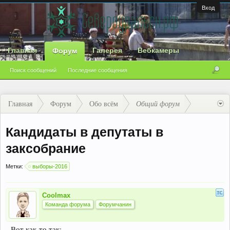
Вход
Главная
Галерея
Вебкамеры
Форум
Поиск сообщений
Последние сообщения
Главная
Форум
Обо всём
Общий форум
Кандидаты в депутаты в
заксобрание
Метки:
выборы-2016
Coolmax
Команда форума
Форумчанин
Вот как-то так: