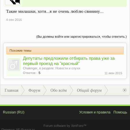
Такие милашки, хотя...я не очень люблю свинину...
4 сен 2016
(Вы должны войти или зарегистрироваться, чтобы ответить.)
Похожие темы
Депутаты предложили отбирать права уже за
первый проезд на "красный"
Chalenger
, в разделе:
Новости и слухи
Ответов:
5
11 июн 2015
Главная
Форум
Обо всём
Общий форум
Russian (RU)
Условия и правила
Помощь
Forum software by XenForo™
Перевод:
XF-Russia.ru