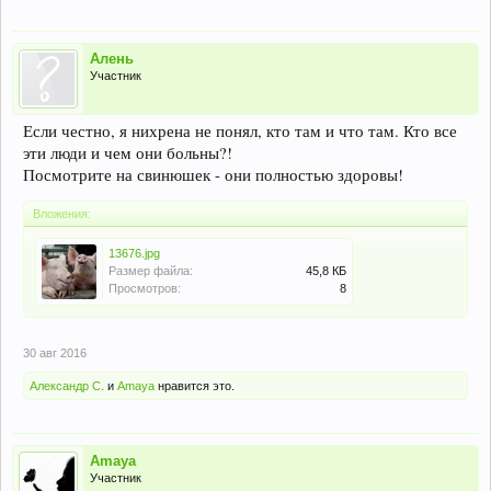
Алень
Участник
Если честно, я нихрена не понял, кто там и что там. Кто все
эти люди и чем они больны?!
Посмотрите на свинюшек - они полностью здоровы!
Вложения:
13676.jpg
Размер файла:
45,8 КБ
Просмотров:
8
30 авг 2016
Александр С.
и
Amaya
нравится это.
Amaya
Участник