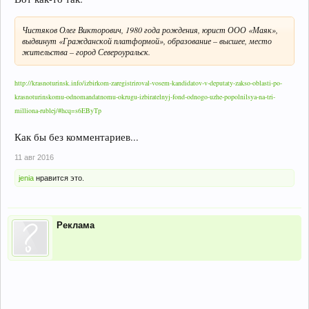
Чистяков Олег Викторович, 1980 года рождения, юрист ООО «Маяк»,
выдвинут «Гражданской платформой», образование – высшее, место
жительства – город Североуральск.
http://krasnoturinsk.info/izbirkom-zaregistriroval-vosem-kandidatov-v-deputaty-zakso-oblasti-po-
krasnoturinskomu-odnomandatnomu-okrugu-izbiratelnyj-fond-odnogo-uzhe-popolnilsya-na-tri-
milliona-rublej/#hcq=s6EByTp
Как бы без комментариев...
11 авг 2016
jenia
нравится это.
Реклама