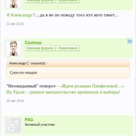
Команда форума
Форумчанин
@Александр С.
, да я не по поводу того кто кого тянет...
11 авг 2016
Coolmax
Команда форума
Форумчанин
Александр С. сказал(а):
↑
Сухов его тащит
"Неожиданный" поворот -
«Ждем реакции Памфиловой…»
На Урале – грязное вмешательство криминала в выборы!
29 авг 2016
PAG
Активный участник