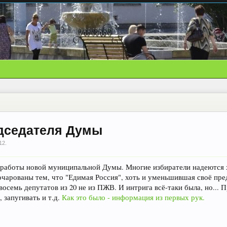
едседателя Думы
12
.
а работы новой муниципальной Думы. Многие избиратели надеются 
очарованы тем, что "Едимая Россия", хоть и уменьшившая своё пре
восемь депутатов из 20 не из ПЖВ. И интрига всё-таки была, но... 
, запугивать и т.д.
Как это было - информация из первых рук.