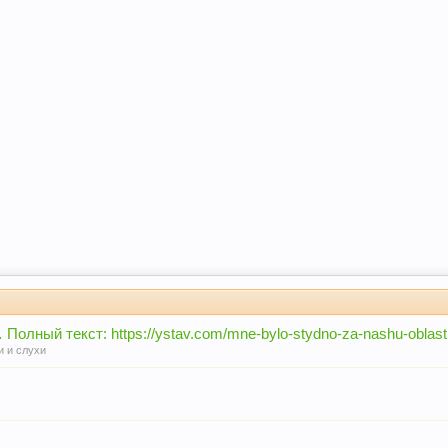
лный текст: https://ystav.com/mne-bylo-stydno-za-nashu-oblast
и и слухи