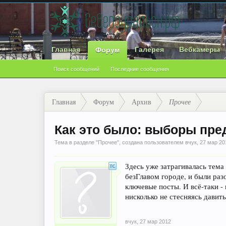
Главная
Галерея
Вебкамеры
Форум
Поиск сообщений
Последние сообщения
Главная
Форум
Архив
Прочее
Как это было: выборы пр
Тема в разделе "
Прочее
", создана пользователем
вчук
,
27 мар 20
Здесь уже затрагивалась тем
безГлавом городе, и были раз
ключевые посты. И всё-таки - 
нисколько не стесняясь давить
вчук
,
27 мар 2012