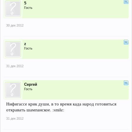
5
Гость
30 дек 2012
z
Гость
31 дек 2012
Сергей
Гость
Нифигассе крик души, в то время када народ готовиться
откравать шампанское. :smile:
31 дек 2012