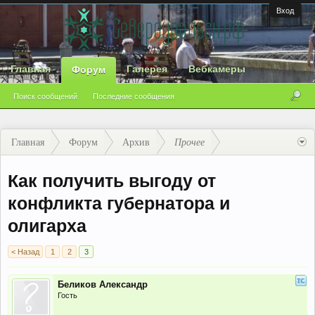
Вход
Главная
Галерея
Вебкамеры
Форум
Поиск сообщений
Последние сообщения
Главная
Форум
Архив
Прочее
Как получить выгоду от
конфликта губернатора и
олигарха
< Назад
1
2
3
Беликов Александр
Гость