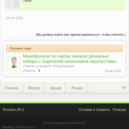
Гость
18 окт 2010
(Вы должны войти или зарегистрироваться, чтобы ответить.)
Похожие темы
Минобрнауки: по закону никакие денежные
поборы с родителей школьников недопустимы
Coolmax
, в разделе:
Общий форум
Ответов:
9
18 авг 2015
Главная
Форум
Архив
Разное
Russian (RU)
Условия и правила
Помощь
Forum software by XenForo™
Перевод:
XF-Russia.ru