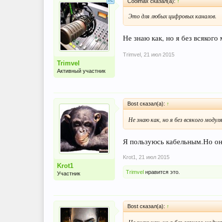
Coolmax сказал(а):
↑
Это для любых цифровых каналов.
Не знаю как, но я без всякого
Trimvel
,
21 июл 2015
Trimvel
Активный участник
Bost сказал(а):
↑
Не знаю как, но я без всякого модул
Я пользуюсь кабельным.Но он 
Krot1
,
21 июл 2015
Krot1
Trimvel
нравится это.
Участник
Bost сказал(а):
↑