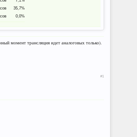
осов
7,1%
осов
35,7%
осов
0,0%
данный момент трансляция идет аналоговых только).
#1