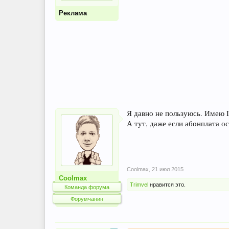
Реклама
Я давно не пользуюсь. Имею I
А тут, даже если абонплата о
Coolmax
,
21 июл 2015
Coolmax
Trimvel
нравится это.
Команда форума
Форумчанин