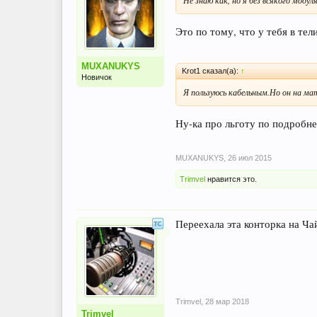
Не знаю как, но я без всякого модул
Это по тому, что у тебя в тел
MUXANUKYS
Krot1 сказал(а):
↑
Новичок
Я пользуюсь кабельным.Но он на ма
Ну-ка про льготу по подробнее
MUXANUKYS
,
26 июл 2015
Trimvel
нравится это.
Переехала эта конторка на Чай
Trimvel
,
28 мар 2018
Trimvel