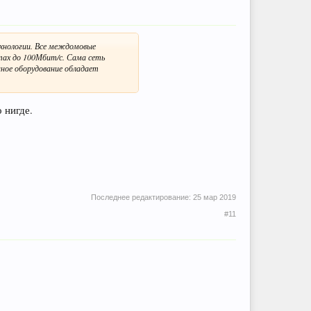
ехнологии. Все междомовые
тах до 100Мбит/с. Сама сеть
ное оборудование обладает
 нигде.
Последнее редактирование:
25 мар 2019
#11