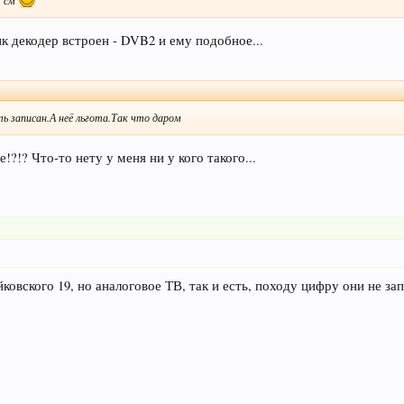
я см
ик декодер встроен - DVB2 и ему подобное...
ть записан.А неё льгота.Так что даром
!?!? Что-то нету у меня ни у кого такого...
ковского 19, но аналоговое ТВ, так и есть, походу цифру они не за