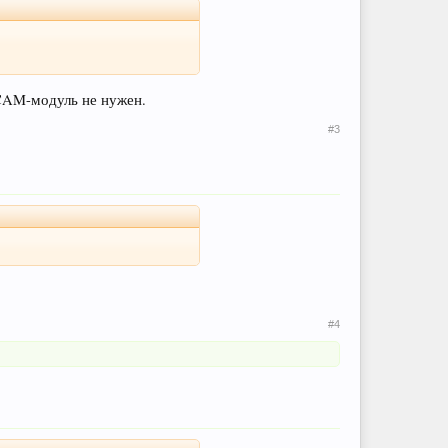
 CAM-модуль не нужен.
#3
#4