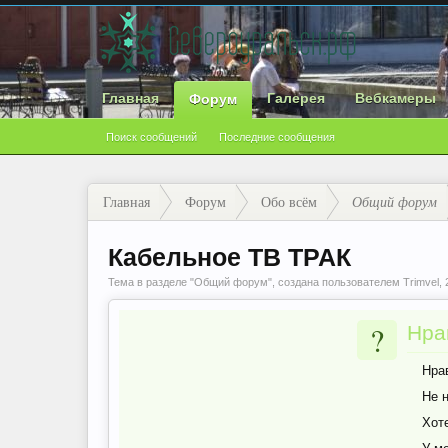
Главная
Галерея
Вебкамеры
Форум
Поиск сообщений
Последние сообщения
Главная
Форум
Обо всём
Общий форум
Кабельное ТВ ТРАК
Тема в разделе "
Общий форум
", создана пользователем
Trimvel
,
?
Нра
Нра
Не 
Хот