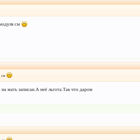
 модуля см
я см
на мать записан.А неё льгота.Так что даром