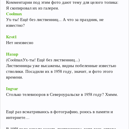
Комментарии под этим фото дают тему для целого топика:
Я скопировал их из галереи.
Coolmax
Ух-ты! Ещё без лиственниц... А что за праздник, не
известно?
Krot1
Нет неизвесно
Назар
(CoolmaxУх-ты! Ещё без лиственниц...)
Лиственницы уже высажены, видны побеленные известью
стволики. Посадили их в 1958 году, значит, и фото этого
времени.
Ingvar
Столько телевизоров в Североуральске в 1958 году? Хммм.
Ещё раз всматриваюсь в фотографию, роюсь в памяти и
интернете…
В 1958 году начали сажать лиственницы, хотя дочь автора