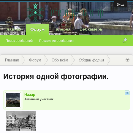
Вход
Главная
Галерея
Вебкамеры
Форум
Поиск сообщений
Последние сообщения
Главная
Форум
Обо всём
Общий форум
История одной фотографии.
Назар
Активный участник