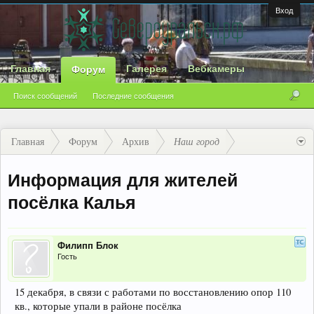
Вход
Главная
Галерея
Вебкамеры
Форум
Поиск сообщений
Последние сообщения
Главная
Форум
Архив
Наш город
Информация для жителей
посёлка Калья
Филипп Блок
Гость
15 декабря, в связи с работами по восстановлению опор 110
кв., которые упали в районе посёлка