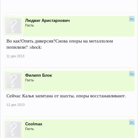
Людвиг Аристархович
Гость
Во как!Опять диверсия?Снова опоры на металлолом
попилили? :shock:
11 дек 2013
Филипп Блок
Гость
Сейчас Калья запитана от шахты, опоры восстанавливают.
12 дек 2013
Coolmax
Гость