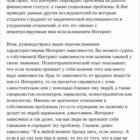
чувствуют, что Интернет порождает проблемы на работе,
финансовом статусе, а также социальные проблемы. К.Янг
приводит данные других исследователей по которым
студенты страдают от академической неуспеваемости и
ухудьшения отношений, и что это связано с
неконтролируемым ими использованием Интернет.
Итак, руководствуясь выше перечисленными
характеристиками Интернет-зависимости, Вы можете судить
о собственной Инетрнет-зависимости или наличия таковой у
своих знакомых. Психотерапевтический опыт показывает,
что если человек признает у себя наличие того или иного
вида зависимости, будь то зависимость от вредных веществ
или от Интернета, то он пытается справиться с этим
самостоятельно или с помощью близких ему людей, а также
специалистов (психиатров, наркологов, психотерапевтов или
психологов). Именно не критичное отношение к
собственным проблемам (то есть отрицание их наличия) и
делает из людей наркоманов, алкоголиков, Интернет-
зависимых и так далее, так как люди не признают себя
таковыми и отрицают эту проблему. Скажем, девиз
алкоголика: "Я в любой момент брошу пить, если захочу. А
если я до сих пор еще в запое, то это от того, что я еще не