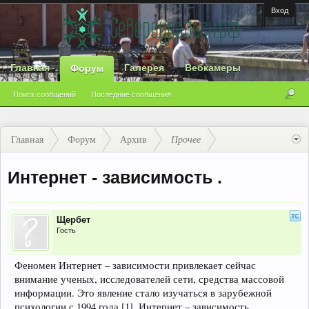
Вход
Главная
Галерея
Вебкамеры
Форум
Поиск сообщений
Последние сообщения
Главная
Форум
Архив
Прочее
Интернет - зависимость .
Щербет
Гость
Феномен Интернет – зависимости привлекает сейчас
внимание ученых, исследователей сети, средства массовой
информации. Это явление стало изучаться в зарубежной
психологии с 1994 года [1]. Интернет – зависимость