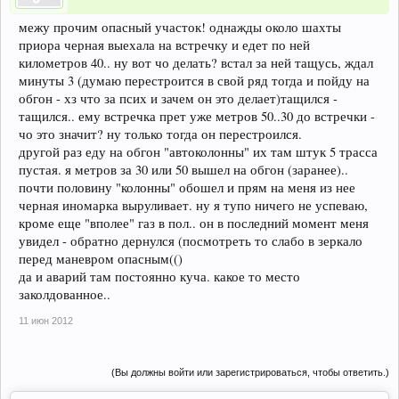
межу прочим опасный участок! однажды около шахты
приора черная выехала на встречку и едет по ней
километров 40.. ну вот чо делать? встал за ней тащусь, ждал
минуты 3 (думаю перестроится в свой ряд тогда и пойду на
обгон - хз что за псих и зачем он это делает)тащился -
тащился.. ему встречка прет уже метров 50..30 до встречки -
чо это значит? ну только тогда он перестроился.
другой раз еду на обгон "автоколонны" их там штук 5 трасса
пустая. я метров за 30 или 50 вышел на обгон (заранее)..
почти половину "колонны" обошел и прям на меня из нее
черная иномарка выруливает. ну я тупо ничего не успеваю,
кроме еще "вполее" газ в пол.. он в последний момент меня
увидел - обратно дернулся (посмотреть то слабо в зеркало
перед маневром опасным(()
да и аварий там постоянно куча. какое то место
заколдованное..
11 июн 2012
(Вы должны войти или зарегистрироваться, чтобы ответить.)