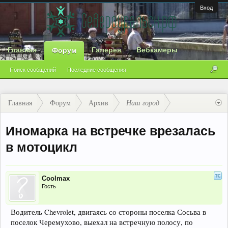
Вход
Главная
Галерея
Вебкамеры
Форум
Поиск сообщений
Последние сообщения
Главная
Форум
Архив
Наш город
Иномарка на встречке врезалась
в мотоцикл
Coolmax
Гость
Водитель Chevrolet, двигаясь со стороны поселка Сосьва в
поселок Черемухово, выехал на встречную полосу, по