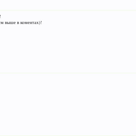
!
см выше в коментах)!