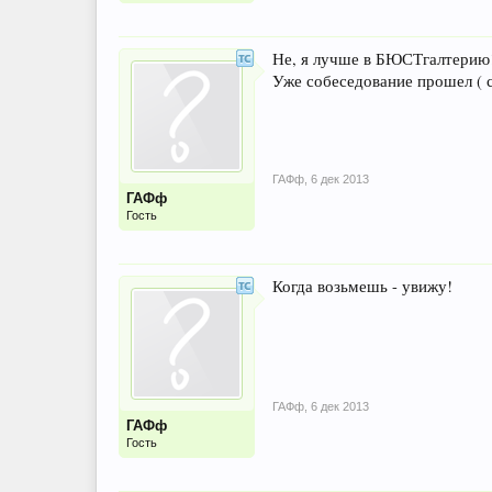
Не, я лучше в БЮСТгалтерию
Уже собеседование прошел ( 
ГАФф
,
6 дек 2013
ГАФф
Гость
Когда возьмешь - увижу!
ГАФф
,
6 дек 2013
ГАФф
Гость