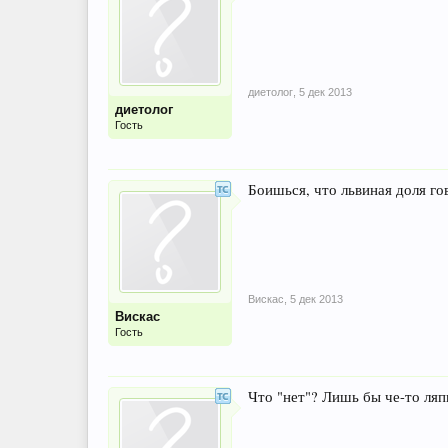
диетолог
,
5 дек 2013
диетолог
Гость
Боишься, что львиная доля го
Вискас
,
5 дек 2013
Вискас
Гость
Что "нет"? Лишь бы че-то ляп