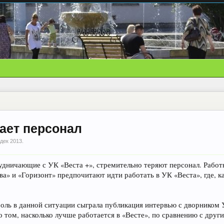
гает персонал
 дек 2013
.
дничающие с УК «Веста +», стремительно теряют персонал. Рабо
а» и «Горизонт» предпочитают идти работать в УК «Веста», где, к
оль в данной ситуации сыграла публикация интервью с дворником
 о том, насколько лучше работается в «Весте», по сравнению с др