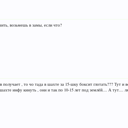
чить, возьмешь в замы, если что?
в получает , то чо тада в шахте за 15-шку боксит глотать??? Тут и 
хте инфу кинуть , они и так по 10-15 лет под землёй.... А тут.... ляпо