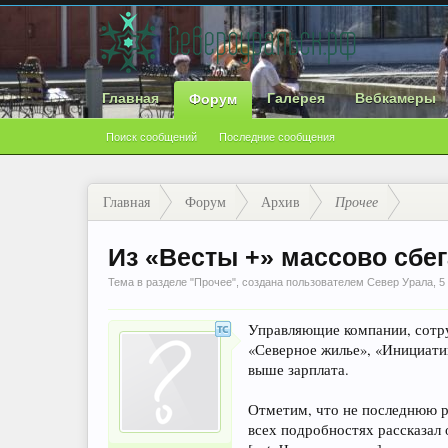
Главная
Галерея
Вебкамеры
Форум
Поиск сообщений
Последние сообщения
Главная
Форум
Архив
Прочее
Из «Весты +» массово сбе
Тема в разделе "
Прочее
", создана пользователем
Север Урала
,
5
Управляющие компании, сотру
«Северное жилье», «Инициатив
выше зарплата.
Отметим, что не последнюю р
всех подробностях рассказал