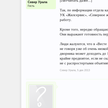
[cut=Читать далее...]
Север Урала
Гость
Так, по информации отдела к
УК «Жилсервис», «Северное жи
работу.
Кроме того, нередко обращаю
Они выражают готовность пер
Люди жалуются, что в «Весте 
не говоря уже об очень низкой
дворника может доходить до 
крайне предвзятое, если не с
не с распростертыми объятия
Север Урала
,
5 дек 2013