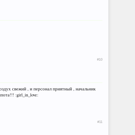
#10
воздух свежий , и персонал приятный , начальник
та!!! :girl_in_love:
#11