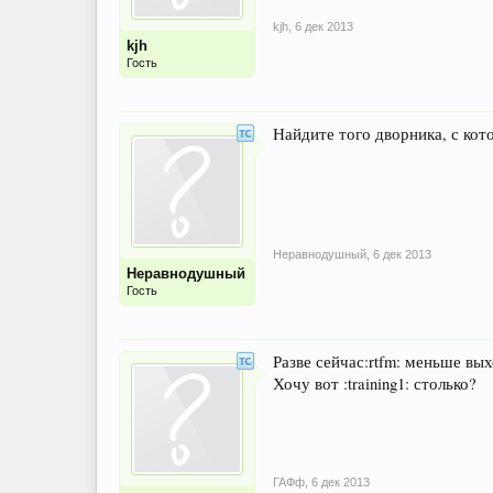
kjh
,
6 дек 2013
kjh
Гость
Найдите того дворника, с кот
Неравнодушный
,
6 дек 2013
Неравнодушный
Гость
Разве сейчас:rtfm: меньше вы
Хочу вот :training1: столько?
ГАФф
,
6 дек 2013