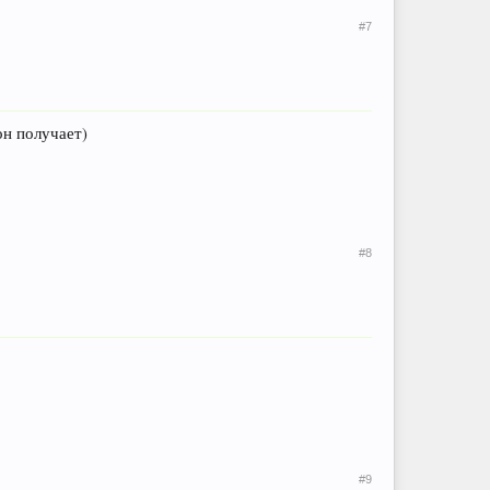
#7
он получает)
#8
#9