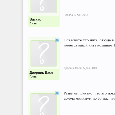
Вискас
,
5 дек 2013
Вискас
Гость
Объясните хто нить, откуда в
имеется какой нить номинал. 
Дворник Вася
,
5 дек 2013
Дворник Вася
Гость
Разве не понятно, что это пок
должы минимум по 30 тыс. пла