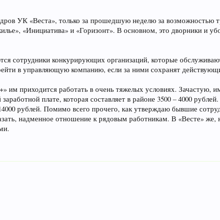
адров УК «Веста», только за прошедшую неделю за возможностью т
лье», «Инициатива» и «Горизонт». В основном, это дворники и убо
тся сотрудники конкурирующих организаций, которые обслуживают 
ейти в управляющую компанию, если за ними сохранят действующи
+» им приходится работать в очень тяжелых условиях. Зачастую, и
 заработной плате, которая составляет в районе 3500 – 4000 рублей
14000 рублей. Помимо всего прочего, как утверждаю бывшие сотру
казать, надменное отношение к рядовым работникам. В «Весте» же,
ми.