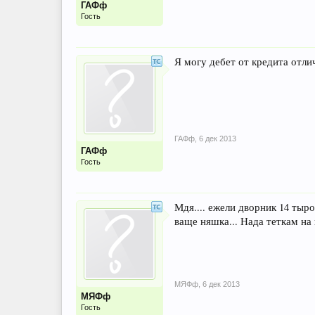
ГАФф
Гость
Я могу дебет от кредита отли
ГАФф
,
6 дек 2013
ГАФф
Гость
Мдя.... ежели дворник 14 тыро
ваще няшка... Нада теткам на ша
МЯФф
,
6 дек 2013
МЯФф
Гость