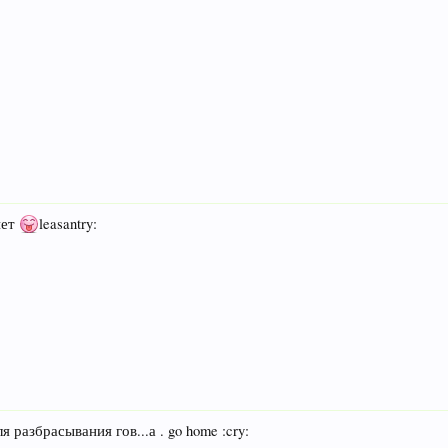
нет
leasantry:
я разбрасывания гов...а . go home :cry: