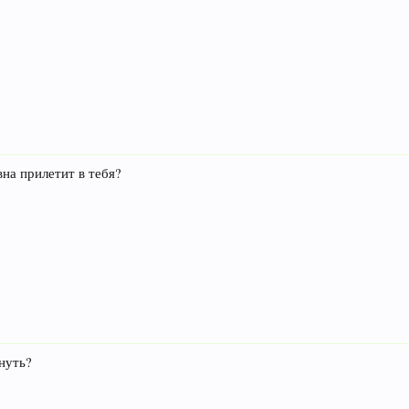
вна прилетит в тебя?
нуть?