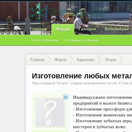
Главная
Галерея
Вебкамеры
Форум
Поиск сообщений
Последние сообщения
Главная
Форум
Барахолка
Услуги
Изготовление любых метал
Тема в разделе "
Услуги
", создана пользователем
ust-mn
,
17 апр 2
Индивидуальное изготовление
предприятий и малого бизнеса
- Изготовление прессформ для
- Изготовление конических ше
- Изготовление зубчатых пере
шестерен и зубчатых колес.