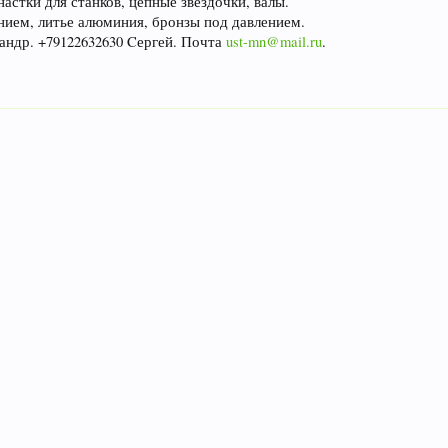
астки для станков, цепные звездочки, валы.
нием, литье алюминия, бронзы под давлением.
андр. +79122632630 Cергей. Почта
ust-mn@mail.ru
.