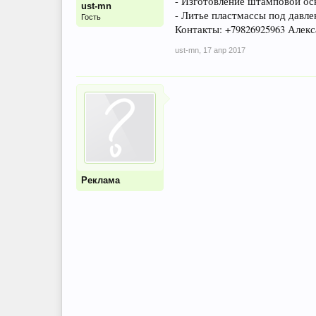
- Изготовление штамповой осн
ust-mn
- Литье пластмассы под давле
Гость
Контакты: +79826925963 Алекс
ust-mn
,
17 апр 2017
Реклама