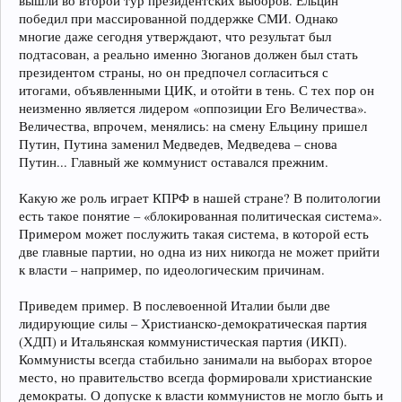
вышли во второй тур президентских выборов. Ельцин
победил при массированной поддержке СМИ. Однако
многие даже сегодня утверждают, что результат был
подтасован, а реально именно Зюганов должен был стать
президентом страны, но он предпочел согласиться с
итогами, объявленными ЦИК, и отойти в тень. С тех пор он
неизменно является лидером «оппозиции Его Величества».
Величества, впрочем, менялись: на смену Ельцину пришел
Путин, Путина заменил Медведев, Медведева – снова
Путин... Главный же коммунист оставался прежним.
Какую же роль играет КПРФ в нашей стране? В политологии
есть такое понятие – «блокированная политическая система».
Примером может послужить такая система, в которой есть
две главные партии, но одна из них никогда не может прийти
к власти – например, по идеологическим причинам.
Приведем пример. В послевоенной Италии были две
лидирующие силы – Христианско-демократическая партия
(ХДП) и Итальянская коммунистическая партия (ИКП).
Коммунисты всегда стабильно занимали на выборах второе
место, но правительство всегда формировали христианские
демократы. О допуске к власти коммунистов не могло быть и