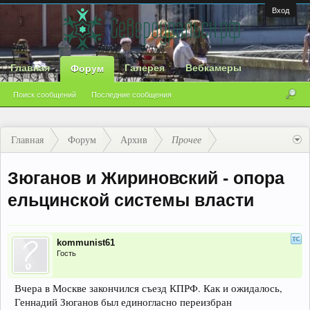
Вход
Главная
Галерея
Вебкамеры
Форум
Поиск сообщений
Последние сообщения
Главная
Форум
Архив
Прочее
Зюганов и Жириновский - опора
ельцинской системы власти
kommunist61
Гость
Вчера в Москве закончился съезд КПРФ. Как и ожидалось,
Геннадий Зюганов был единогласно переизбран