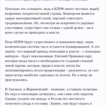
Печально это сознавать: ведь в КПРФ много честных людей,
искренних патриотов нашей страны. Компартия является
скорее консервативной силой, партией советского
традиционализма. Но, несмотря на искренность рядовых
участников, существует она только с одной целью – ни в
коем случае не приходить к власти.
Пока КПРФ будет существовать в нынешнем виде, наша
политическая система так и останется блокированной. А это
значит, что мирный приход оппозиции к власти – с помощью
выборов – будет невозможным. Евгений Примаков пару
месяцев назад писал о необходимости создания сильной
левой партии, которая, придя к власти, могла бы
легитимизировать итоги приватизации – разумеется, за счет
пересмотра наиболее одиозных ее итогов. Но к нему не
прислушались.
И Зюганов, и Жириновский – пожилые, уставшие политики.
Их игра в оппозицию затянулась, они сами себе надоели.
Однако уходить им некуда: в России нет института
почетного ухода в отставку. Значит, они будут играть в