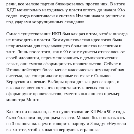
речи, все мелкие партии блокировались против них. В итоге
ХДП монопольно находилась у власти вплоть до начала 90-х
годов, когда политическая система Италии начала рушиться
под ударами коррупционных скандалов.
Смысл существования ИКП был как раз в том, чтобы никогда
не приходить к власти. Коммунистическая идеология была
неприемлема для подавляющего большинства населения и
элит. Лишь после того, как в 90-е коммунисты отказались от
своей идеологии, переименовавшись в демократических
левых, они смогли сформировать правительство. Сейчас в
Италии действует более-менее классическая двухпартийная
система, где соперничают правые во главе с Сильвио
Берлускони и левые. Выборы проходят как раз сегодня, и
высока вероятность, что представители левых снова
сформируют правительство, сместив нынешнего премьер-
министра Монти.
Как это ни печально, само существование КПРФ в 90-е годы
было большим подспорьем власти. Можно было показывать
на Зюганова пальцем и говорить народу и Западу: «Неужели
вы хотите, чтобы к власти вернулись страшные