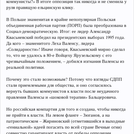
коммунисты?» В итоге оппозиция так никогда и не сменила у
руля правящую ельцинскую клику.
В Польше знаменитая и крайне непопулярная Польская
объединенная рабочая партия (ПОРП) была преобразована в
Социал-демократическую. Итог: ее лидер Александр
Квасьневский победил на президентских выборах 1995 года.
Да кого – знаменитого Леха Валенсу, лидера
«Солидарности»! Иначе говоря, Квасьневский мирно сделал
то, что не удалось в 80-е Войцеху Ярузельскому с его
чрезвычайным положением, – добился изгнания Валенсы из
реальной политики.
Почему это стало возможным? Потому что взгляды СДПП
стали приемлемыми для общества, и оно согласилось
вернуть бывших коммунистов к власти после неудачного
правления Валенсы и «шоковой терапии» Бальцеровича.
Но российская компартия для того и создана, чтобы никогда
не прийти к власти. На левом фланге – Зюганов, а на
патриотическом – Жириновский (отметившийся в выходные
«гениальной» идеей погасить по всей стране Вечные огни)
совместно гарантируют власть от победы оппозиции.