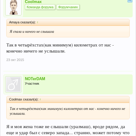
Coolmax
Команда форума
Форумчанин
Amaya сказал(а):
↑
Я спала и ничего не слышала
Так в четырёхстах(как минимум) километрах от нас -
конечно ничего не услышали.
23 окт 2015
NOTerDAM
Участник
Coolmax сказал(а):
↑
Так в четырёхстах(как минимум) километрах от нас - конечно ничего не
услышали.
Я и моя жена тоже не слышали (уралмаш), вроде рядом, да
еще и удар был с северо запада... странно, может потому что