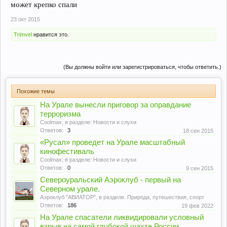
может крепко спали
23 окт 2015
Trimvel
нравится это.
(Вы должны войти или зарегистрироваться, чтобы ответить.)
Похожие темы
На Урале вынесли приговор за оправдание
терроризма
Coolmax
, в разделе:
Новости и слухи
Ответов:
3
18 сен 2015
«Русал» проведет на Урале масштабный
кинофестиваль
Coolmax
, в разделе:
Новости и слухи
Ответов:
0
9 сен 2015
Североуральский Аэроклуб - первый на
Северном урале.
Аэроклуб "АВИАТОР"
, в разделе:
Природа, путешествия, спорт
Ответов:
186
19 фев 2022
На Урале спасатели ликвидировали условный
взрыв на самой глубокой шахте России