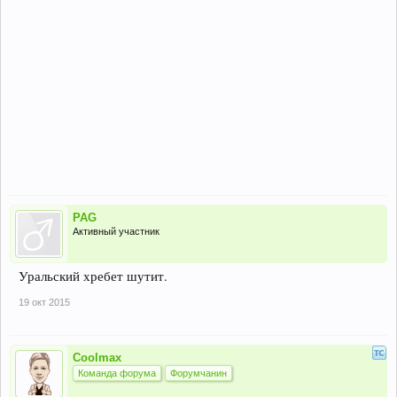
PAG
Активный участник
Уральский хребет шутит.
19 окт 2015
Coolmax
Команда форума
Форумчанин