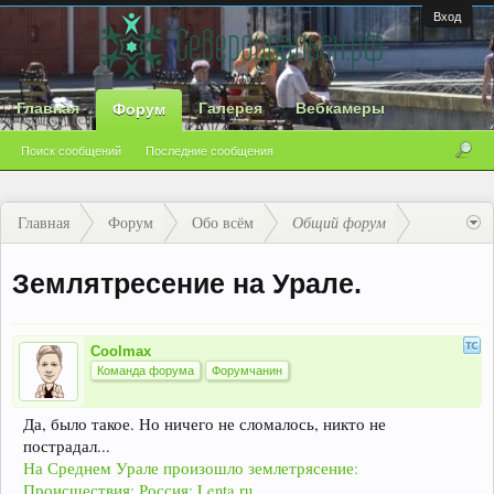
Вход
Главная
Галерея
Вебкамеры
Форум
Поиск сообщений
Последние сообщения
Главная
Форум
Обо всём
Общий форум
Землятресение на Урале.
Coolmax
Команда форума
Форумчанин
Да, было такое. Но ничего не сломалось, никто не
пострадал...
На Среднем Урале произошло землетрясение:
Происшествия: Россия: Lenta.ru