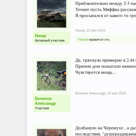
Приблизительно между 2-3 ча
Точнее пусть Мяффка расскаж
Я просыпался от какого то гр
Назар
,
23 июн 2015
Назар
Trimvel
нравится это.
Активный участник
Да, тряхнуло примерно в 2.44 
Причем дом пошатало намного
Чувствуется мощь...
Беликов Александр
,
23 июн 2015
Беликов
Александр
Участник
Долбануло на Черемухе , а да
последствия, "душераздирающе