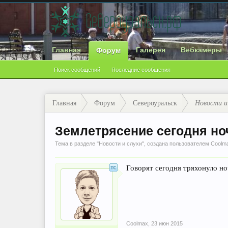
Главная
Галерея
Вебкамеры
Форум
Поиск сообщений
Последние сообщения
Главная
Форум
Североуральск
Новости и
Землетрясение сегодня н
Тема в разделе "
Новости и слухи
", создана пользователем
Coolm
Говорят сегодня тряхонуло ноч
Coolmax
,
23 июн 2015