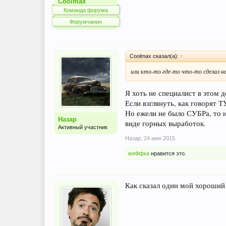
Coolmax
Команда форума
Форумчанин
Coolmax сказал(а):
↑
или кто-то где-то что-то сделал не
Я хоть не специалист в этом д
Если взглянуть, как говорят 
Но ежели не было СУБРа, то и
Назар
виде горных выработок.
Активный участник
Назар
,
24 июн 2015
мяФфка
нравится это.
Как сказал один мой хороший