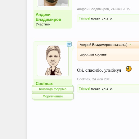
Андрей Владимиров
,
24 июн 2015
Андрей
Trimvel
нравится это.
Владимиров
Участник
Андрей Владимиров сказал(а):
↑
хороший кореш
ь
Ой, спасибо, улыбнул
Coolmax
,
24 июн 2015
Coolmax
Trimvel
нравится это.
Команда форума
Форумчанин