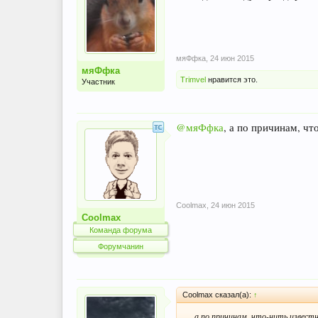
мяФфка
,
24 июн 2015
мяФфка
Trimvel
нравится это.
Участник
@мяФфка
, а по причинам, чт
Coolmax
,
24 июн 2015
Coolmax
Команда форума
Форумчанин
Coolmax сказал(а):
↑
.... а по причинам, что-нить извест