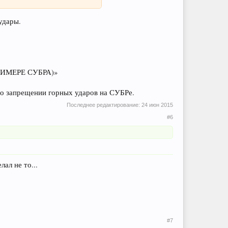
удары.
ИМЕРЕ СУБРА)»
 о запрещении горных ударов на СУБРе.
Последнее редактирование:
24 июн 2015
#6
лал не то...
#7