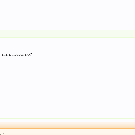
о-нить известно?
но?