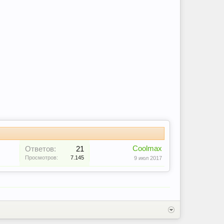
Coolmax
Ответов:
21
Просмотров:
7.145
9 июл 2017