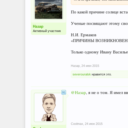
По какой причине солнце вста
Ученые посвящают этому свои
Назар
Активный участник
Н.И. Ермаков
«ПРИЧИНЫ ВОЗНИКНОВЕНИ
Только одному Ивану Василье
Назар
,
24 июн 2015
severouralsk
нравится это.
@Назар
, я не о том. Я имел 
Coolmax
,
24 июн 2015