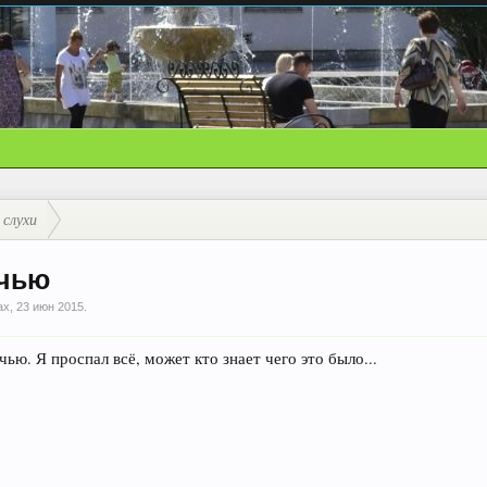
 слухи
очью
ax
,
23 июн 2015
.
ью. Я проспал всё, может кто знает чего это было...