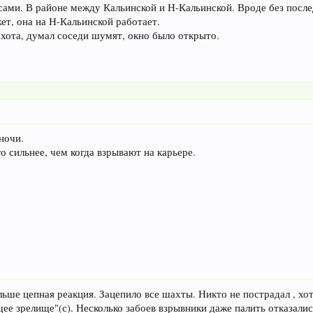
сами. В районе между Кальинской и Н-Кальинской. Вроде без после
ет, она на Н-Кальинской работает.
охота, думал соседи шумят, окно было открыто.
ночи.
 сильнее, чем когда взрывают на карьере.
льше цепная реакция. Зацепило все шахты. Никто не пострадал , хот
е зрелище"(с). Несколько забоев взрывники даже палить отказалис