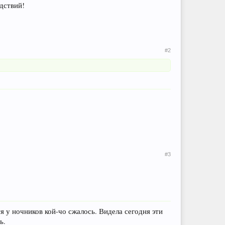
дствий!
#2
#3
я у ночников кой-чо сжалось. Видела сегодня эти
ь.